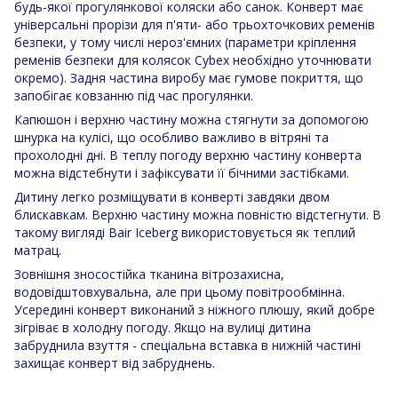
будь-якої прогулянкової коляски або санок. Конверт має
універсальні прорізи для п'яти- або трьохточкових ременів
безпеки, у тому числі нероз'ємних (параметри кріплення
ременів безпеки для колясок Cybex необхідно уточнювати
окремо). Задня частина виробу має гумове покриття, що
запобігає ковзанню під час прогулянки.
Капюшон і верхню частину можна стягнути за допомогою
шнурка на кулісі, що особливо важливо в вітряні та
прохолодні дні. В теплу погоду верхню частину конверта
можна відстебнути і зафіксувати її бічними застібками.
Дитину легко розміщувати в конверті завдяки двом
блискавкам. Верхню частину можна повністю відстегнути. В
такому вигляді Bair Iceberg використовується як теплий
матрац.
Зовнішня зносостійка тканина вітрозахисна,
водовідштовхувальна, але при цьому повітрообмінна.
Усередині конверт виконаний з ніжного плюшу, який добре
зігріває в холодну погоду. Якщо на вулиці дитина
забруднила взуття - спеціальна вставка в нижній частині
захищає конверт від забруднень.