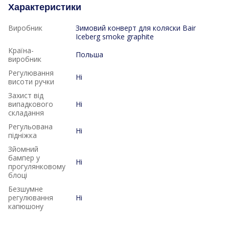
Характеристики
Виробник
Зимовий конверт для коляски Bair
Iceberg smoke graphite
Країна-
Польша
виробник
Регулювання
Ні
висоти ручки
Захист від
випадкового
Ні
складання
Регульована
Ні
підніжка
Зйомний
бампер у
Ні
прогулянковому
блоці
Безшумне
регулювання
Ні
капюшону