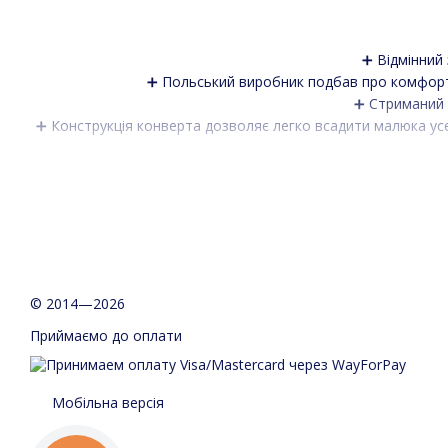
➕ Відмінний 
➕ Польський виробник подбав про комфорт 
➕ Стриманий з
➕ Конструкція конверта дозволяє легко всадити малюка усер

🔻Розширити комплектацію можливо теп
🔻Мо
© 2014—2026
Приймаємо до оплати
✔️Всередині – пухнастий плюш для теп
✔️Хутро 
Мобільна версія
✔️Бренд подбав про кожну маму і вшив у нижню 