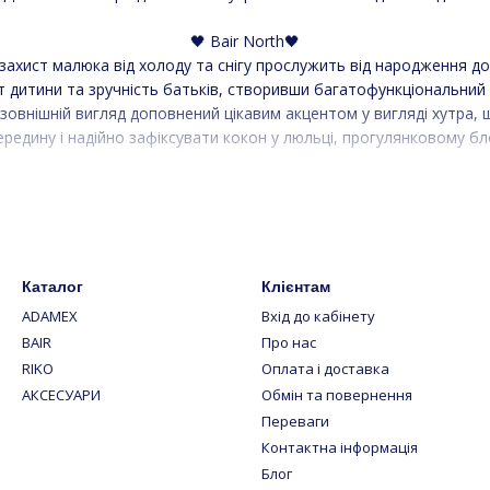
🖤 Bair North🖤
захист малюка від холоду та снігу прослужить від народження до
дитини та зручність батьків, створивши багатофункціональний т
овнішній вигляд доповнений цікавим акцентом у вигляді хутра, 
едину і надійно зафіксувати кокон у люльці, прогулянковому бл
♥️Функціональні особливості:
🔻Зручне кріплення до сидіння;
Блискавки по периметру для швидкої посадки та висадки карапуз
🔻Верх конверта трансформується в капюшон завдяки кулісі;
лими рукавицями для батьківської ручки в тон конверту, які ст
Каталог
Клієнтам
жливість використовувати як ковдру, повністю розгорнувши аксе
ADAMEX
Вхід до кабінету
BAIR
Про нас
⚫️ Зовнішній вигляд
RIKO
Оплата і доставка
✔️Зносостійка тканина зовні добре захищає від вологи та вітру.
АКСЕСУАРИ
Обмін та повернення
лих обіймів, а наповнювач – поліестер, який не викликає алергії
Переваги
кріпиться за допомогою гудзиків і може пратись при низьких темп
Контактна інформація
частину конверта вологонепроникну тканину, яка вбереже від к
Блог