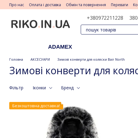
Перейти до основного контенту
Про нас
Оплата і доставка
Обмін та повернення
Переваги
Ко
+380972211228
380
ADAMEX
Головна
АКСЕСУАРИ
Зимові конверти для коляски Bair North
Зимові конверти для коляс
Фільтр
Іконки
Бренд
Безкоштовна доставка!