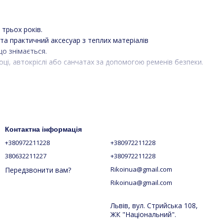
 трьох років.
а практичний аксесуар з теплих матеріалів
що знімається.
оці, автокріслі або санчатах за допомогою ременів безпеки.
а;
ануть завершальним акцентом в образі;
Контактна інформація
суар.
+380972211228
+380972211228
380632211227
+380972211228
Rikoinua@gmail.com
Передзвонити вам?
 у господаря та чудово утримує тепло.
Rikoinua@gmail.com
ературах.
онтакту із взуттям дитини та щоденного прання.
Львів, вул. Стрийська 108,
ЖК "Національний".