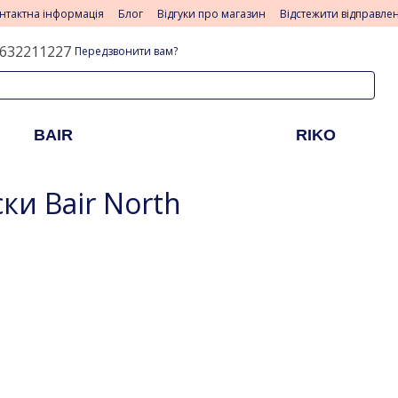
нтактна інформація
Блог
Відгуки про магазин
Відстежити відправле
632211227
Передзвонити вам?
BAIR
RIKO
ки Bair North