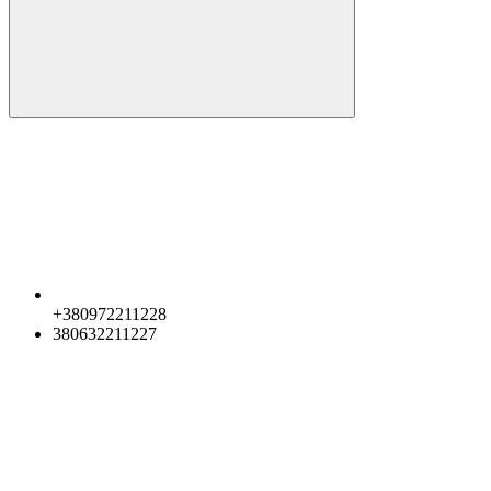
+380972211228
380632211227