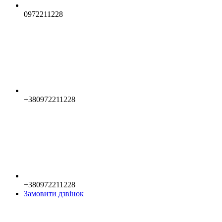
0972211228
+380972211228
+380972211228
Замовити дзвінок