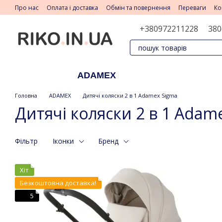
Перейти до основного контенту
Про нас
Оплата і доставка
Обмін та повернення
Переваги
Ко
+380972211228
380
ADAMEX
Головна
ADAMEX
Дитячі коляски 2 в 1 Adamex Sigma
Дитячі коляски 2 в 1 Adam
Фільтр
Іконки
Бренд
Хіт
Безкоштовна доставка!
5