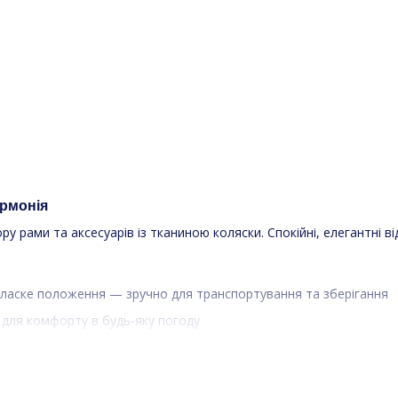
армонія
 рами та аксесуарів із тканиною коляски. Спокійні, елегантні в
ласке положення — зручно для транспортування та зберігання
х для комфорту в будь-яку погоду
овжує його
х променів