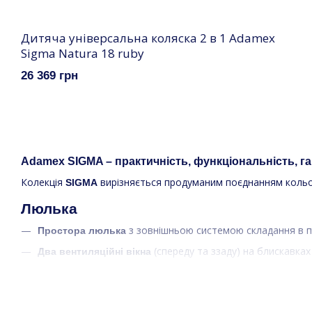
Дитяча універсальна коляска 2 в 1 Adamex
Sigma Natura 18 ruby
26 369 грн
Adamex SIGMA – практичність, функціональність, г
Колекція
вирізняється продуманим поєднанням кольору
SIGMA
Люлька
з зовнішньою системою складання в п
Простора люлька
(спереду та ззаду) на блискавка
Два вентиляційні вікна
, який под
Додатковий вентиляційний клин у капюшоні
в комплекті для захисту від прями
Сонцезахисна шторка