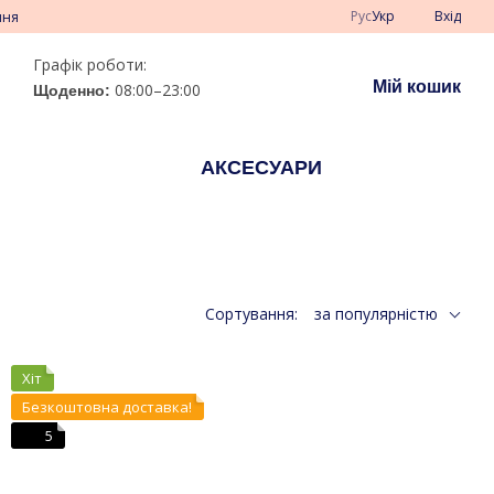
Рус
Укр
Вхід
ння
Графік роботи:
Мій кошик
08:00–23:00
Щоденно:
АКСЕСУАРИ
Сортування:
за популярністю
Хіт
Безкоштовна доставка!
5