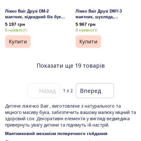
Ліжко Bair Друзі DM-2
Ліжко Bair Друзі DMY-3
маятник, відкидний бік бук
маятник, шухляда,
білий
відкидний бік бук білий
5 197 грн
5 967 грн
В наявності
В наявності
Купити
Купити
Показати ще 19 товарів
Назад
Вперед
1
з 2
Дитяче ліжечко Bair , виготовлене з натурального та
міцного масиву бука, забезпечить вашому малюку міцний та
здоровий сон. Декоративні елементи у вигляді ведмедика
привернуть увагу дитини та піднімуть їй настрій.
Маятниковий механізм поперечного гойдання