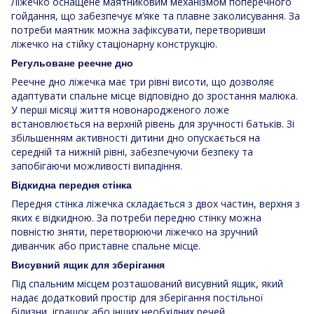
Ліжечко оснащене маятниковим механізмом поперечного
гойдання, що забезпечує м’яке та плавне заколисування. За
потреби маятник можна зафіксувати, перетворивши
ліжечко на стійку стаціонарну конструкцію.
Регульоване реечне дно
Реечне дно ліжечка має три рівні висоти, що дозволяє
адаптувати спальне місце відповідно до зростання малюка.
У перші місяці життя новонародженого ложе
встановлюється на верхній рівень для зручності батьків. Зі
збільшенням активності дитини дно опускається на
середній та нижній рівні, забезпечуючи безпеку та
запобігаючи можливості випадіння.
Відкидна передня стінка
Передня стінка ліжечка складається з двох частин, верхня з
яких є відкидною. За потреби передню стінку можна
повністю зняти, перетворюючи ліжечко на зручний
диванчик або приставне спальне місце.
Висувний ящик для зберігання
Під спальним місцем розташований висувний ящик, який
надає додатковий простір для зберігання постільної
білизни, іграшок або інших необхідних речей.