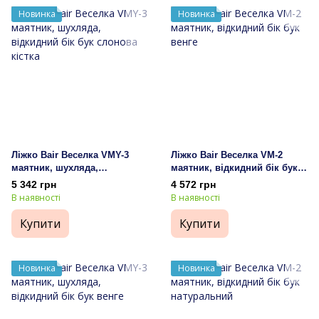
Новинка
Новинка
Ліжко Bair Веселка VMY-3
Ліжко Bair Веселка VM-2
маятник, шухляда,
маятник, відкидний бік бук
відкидний бік бук слонова
венге
5 342 грн
4 572 грн
кістка
В наявності
В наявності
Купити
Купити
Новинка
Новинка