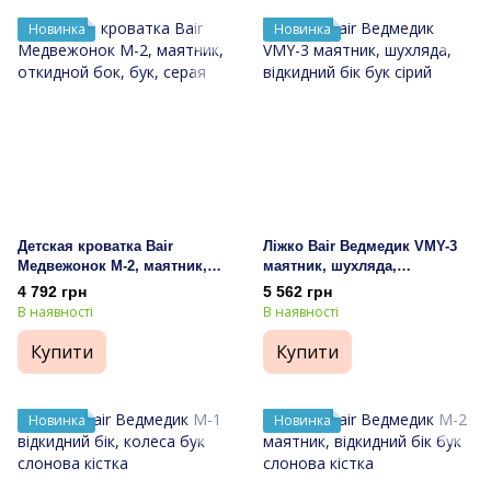
Новинка
Новинка
Детская кроватка Bair
Ліжко Bair Ведмедик VMY-3
Медвежонок M-2, маятник,
маятник, шухляда,
откидной бок, бук, серая
відкидний бік бук сірий
4 792 грн
5 562 грн
В наявності
В наявності
Купити
Купити
Новинка
Новинка