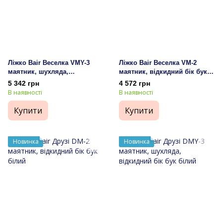
Ліжко Bair Веселка VMY-3
Ліжко Bair Веселка VM-2
маятник, шухляда,
маятник, відкидний бік бук
відкидний бік бук венге
натуральний
5 342 грн
4 572 грн
В наявності
В наявності
Купити
Купити
Новинка
Новинка