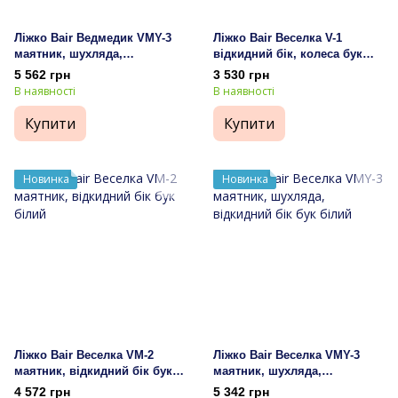
Ліжко Bair Ведмедик VMY-3
Ліжко Bair Веселка V-1
маятник, шухляда,
відкидний бік, колеса бук
відкидний бік бук слонова
білий
5 562 грн
3 530 грн
кістка
В наявності
В наявності
Купити
Купити
Новинка
Новинка
Ліжко Bair Веселка VM-2
Ліжко Bair Веселка VMY-3
маятник, відкидний бік бук
маятник, шухляда,
білий
відкидний бік бук білий
4 572 грн
5 342 грн