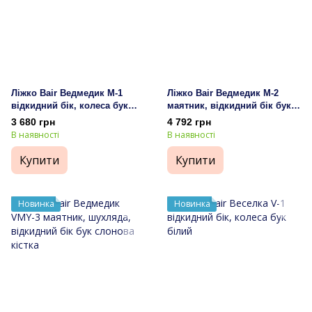
Ліжко Bair Ведмедик M-1
Ліжко Bair Ведмедик M-2
відкидний бік, колеса бук
маятник, відкидний бік бук
слонова кістка
слонова кістка
3 680 грн
4 792 грн
В наявності
В наявності
Купити
Купити
Новинка
Новинка