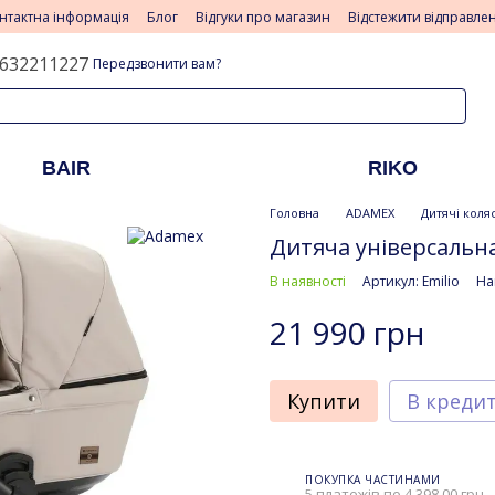
нтактна інформація
Блог
Відгуки про магазин
Відстежити відправле
632211227
Передзвонити вам?
BAIR
RIKO
Головна
ADAMEX
Дитячі коля
Дитяча універсальна 
В наявності
Артикул: Emilio
На
21 990 грн
Купити
В креди
ПОКУПКА ЧАСТИНАМИ
5 платежів по 4 398.00 грн