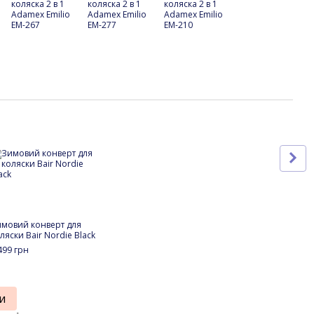
Ком
мовий конверт для
Дитя
ляски Bair Nordie Black
коля
Emili
499 грн
21 9
26
и