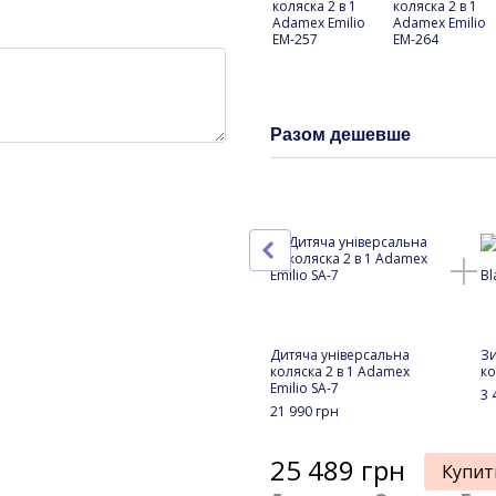
Разом дешевше
Дитяча універсальна
Зи
коляска 2 в 1 Adamex
ко
Emilio SA-7
3 
21 990 грн
25 489 грн
Купит