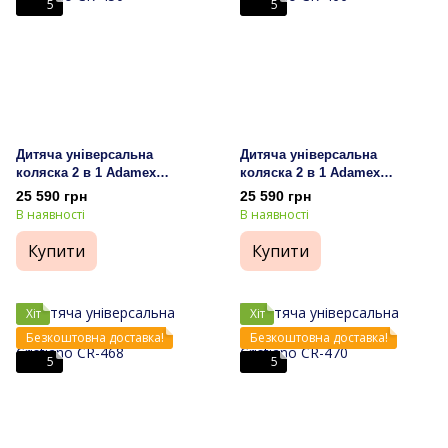
5
5
Дитяча універсальна
Дитяча універсальна
коляска 2 в 1 Adamex
коляска 2 в 1 Adamex
Cristiano CR-450
Cristiano CR-466
25 590 грн
25 590 грн
В наявності
В наявності
Купити
Купити
Хіт
Хіт
Безкоштовна доставка!
Безкоштовна доставка!
5
5