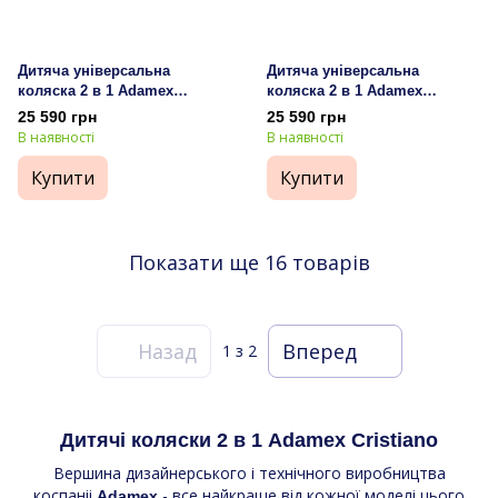
Дитяча універсальна
Дитяча універсальна
коляска 2 в 1 Adamex
коляска 2 в 1 Adamex
Cristiano CR-468
Cristiano CR-470
25 590 грн
25 590 грн
В наявності
В наявності
Купити
Купити
Показати ще 16 товарів
Назад
Вперед
1
з 2
Дитячі коляски 2 в 1 Adamex
Cristiano
Вершина дизайнерського і технічного виробництва
коспаніі
- все найкраще від кожної моделі цього
Adamex