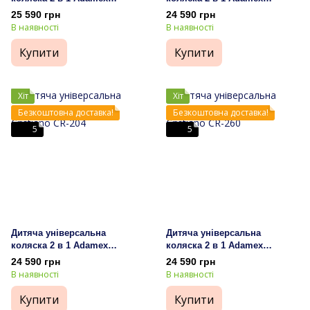
Cristiano CR-473
Cristiano CR-52
25 590 грн
24 590 грн
В наявності
В наявності
Купити
Купити
Хіт
Хіт
Безкоштовна доставка!
Безкоштовна доставка!
5
5
Дитяча універсальна
Дитяча універсальна
коляска 2 в 1 Adamex
коляска 2 в 1 Adamex
Cristiano CR-204
Cristiano CR-260
24 590 грн
24 590 грн
В наявності
В наявності
Купити
Купити