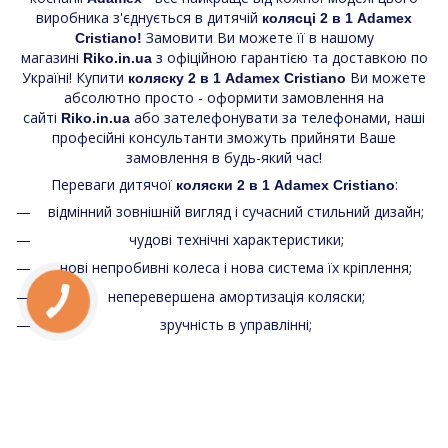
виробника з'єднується в дитячій
колясці 2 в 1 Adamex
Замовити Ви можете її в нашому
Cristiano!
магазині
з офіційною гарантією та доставкою по
Riko.in.ua
Україні! Купити
Ви можете
коляску 2 в 1 Adamex Cristiano
абсолютно просто - оформити замовлення на
сайті
або зателефонувати за телефонами, наші
Riko.in.ua
професійні консультанти зможуть прийняти Ваше
замовлення в будь-який час!
Переваги дитячої
:
коляски 2 в 1 Adamex Cristiano
відмінний зовнішній вигляд і сучасний стильний дизайн;
чудові технічні характеристики;
нові непробивні колеса і нова система їх кріплення;
неперевершена амортизація коляски;
зручність в управлінні;