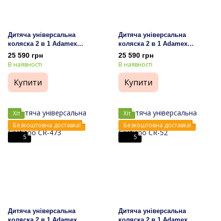
Дитяча універсальна
Дитяча універсальна
коляска 2 в 1 Adamex
коляска 2 в 1 Adamex
Cristiano CR-451
Cristiano CR-471
25 590 грн
25 590 грн
В наявності
В наявності
Купити
Купити
Хіт
Хіт
Безкоштовна доставка!
Безкоштовна доставка!
5
5
Дитяча універсальна
Дитяча універсальна
коляска 2 в 1 Adamex
коляска 2 в 1 Adamex