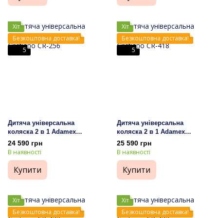
Хіт
Хіт
Безкоштовна доставка!
Безкоштовна доставка!
5
5
Дитяча універсальна
Дитяча універсальна
коляска 2 в 1 Adamex
коляска 2 в 1 Adamex
Cristiano CR-256
Cristiano CR-418
24 590 грн
25 590 грн
В наявності
В наявності
Купити
Купити
Хіт
Хіт
Безкоштовна доставка!
Безкоштовна доставка!