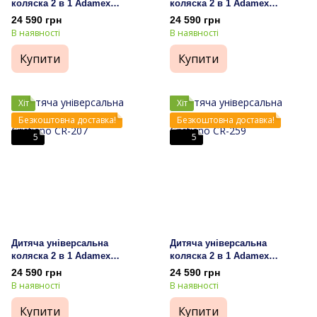
коляска 2 в 1 Adamex
коляска 2 в 1 Adamex
Cristiano CR-244
Cristiano CR-228
24 590 грн
24 590 грн
В наявності
В наявності
Купити
Купити
Хіт
Хіт
Безкоштовна доставка!
Безкоштовна доставка!
5
5
Дитяча універсальна
Дитяча універсальна
коляска 2 в 1 Adamex
коляска 2 в 1 Adamex
Cristiano CR-207
Cristiano CR-259
24 590 грн
24 590 грн
В наявності
В наявності
Купити
Купити