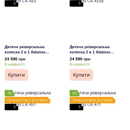
5
5
Дитяча універсальна
Дитяча універсальна
коляска 2 в 1 Adamex
коляска 2 в 1 Adamex
Cristiano CR-433
Cristiano CR-433a
24 590 грн
24 590 грн
В наявності
В наявності
Купити
Купити
Хіт
Хіт
Безкоштовна доставка!
Безкоштовна доставка!
5
5