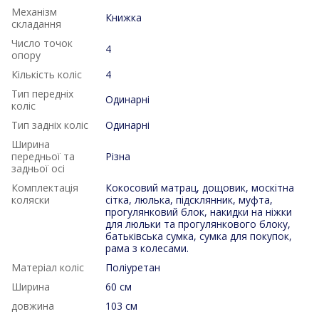
Механізм
Книжка
складання
Число точок
4
опору
Кількість коліс
4
Тип передніх
Одинарні
коліс
Тип задніх коліс
Одинарні
Ширина
передньої та
Різна
задньої осі
Комплектація
Кокосовий матрац, дощовик, москітна
коляски
сітка, люлька, підсклянник, муфта,
прогулянковий блок, накидки на ніжки
для люльки та прогулянкового блоку,
батьківська сумка, сумка для покупок,
рама з колесами.
Матеріал коліс
Поліуретан
Ширина
60 см
довжина
103 см