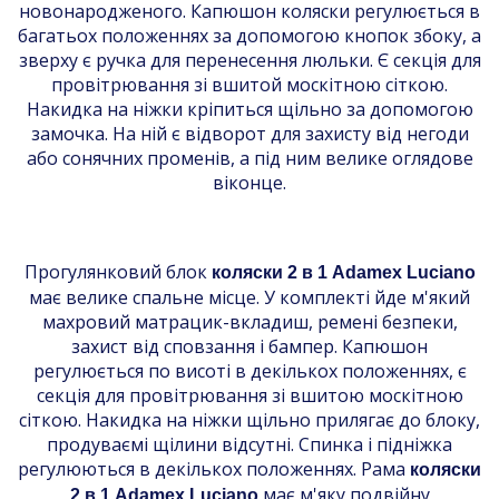
новонародженого. Капюшон коляски регулюється в
багатьох положеннях за допомогою кнопок збоку, а
зверху є ручка для перенесення люльки. Є секція для
провітрювання зі вшитой москітною сіткою.
Накидка на ніжки кріпиться щільно за допомогою
замочка. На ній є відворот для захисту від негоди
або сонячних променів, а під ним велике оглядове
віконце.
Прогулянковий блок
коляски 2 в 1 Adamex Luciano
має велике спальне місце. У комплекті йде м'який
махровий матрацик-вкладиш, ремені безпеки,
захист від сповзання і бампер. Капюшон
регулюється по висоті в декількох положеннях, є
секція для провітрювання зі вшитою москітною
сіткою. Накидка на ніжки щільно прилягає до блоку,
продуваємі щілини відсутні. Спинка і підніжка
регулюються в декількох положеннях. Рама
коляски
має м'яку подвійну
2 в 1 Adamex Luciano