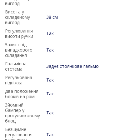
вигляді
Висота у
складеному
38 см
вигляді
Регулювання
Так
висоти ручки
Захист від
випадкового
Так
складання
Гальмівна
Заднє стоянкове гальмо
стстема
Регульована
Так
підніжка
Два положення
Так
блоків на рамі
Зйомний
бампер у
Так
прогулянковому
блоці
Безшумне
регулювання
Так
капюшону