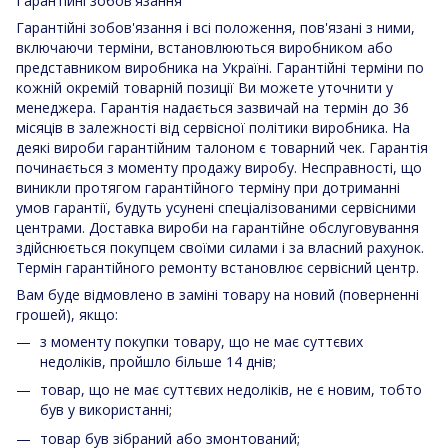
Гарантійні зобов'язання
Гарантійні зобов'язання і всі положення, пов'язані з ними,
включаючи терміни, встановлюються виробником або
представником виробника на Україні. Гарантійні терміни по
кожній окремій товарній позиції Ви можете уточнити у
менеджера. Гарантія надається зазвичай на термін до 36
місяців в залежності від сервісної політики виробника. На
деякі вироби гарантійним талоном є товарний чек. Гарантія
починається з моменту продажу виробу. Несправності, що
виникли протягом гарантійного терміну при дотриманні
умов гарантії, будуть усунені спеціалізованими сервісними
центрами. Доставка вироби на гарантійне обслуговування
здійснюється покупцем своїми силами і за власний рахунок.
Термін гарантійного ремонту встановлює сервісний центр.
Вам буде відмовлено в заміні товару на новий (поверненні
грошей), якщо:
з моменту покупки товару, що не має суттєвих
недоліків, пройшло більше 14 днів;
товар, що не має суттєвих недоліків, не є новим, тобто
був у використанні;
товар був зібраний або змонтований;