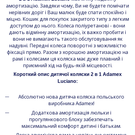
амортизацію. Завдяки чому, Ви не будете помічати
нерівних доріг і Ваш малюк буде спати спокійно і
міцно. Кошик для покупок закритого типу з легким
доступом до нього. Колеса поліуретанові - вони
дають відмінну амортизацію, їх важко пробити і
вони не вимагають такого обслуговування як
надувні. Передні колеса поворотні з можливістю
фіксації прямо. Разом з хорошою амортизацією на
рамі і колесами ця коляска має дуже плавний і
приємний хід на будь-якій місцевості.
Короткий опис дитячої коляски 2 в 1 Adamex
Luciano:
Абсолютно нова дитяча коляска польського
виробника Adamex!
Додаткова амортизація люльки і
прогулянкового блоку забезпечать
максимальний комфорт дитині і батькам.
Легка алюмінієва рама з новітньою системою