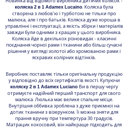
Новинка від відомого виробника дитячих колясок -
. Коляска була
коляска 2 в 1 Adamex Lucaino
створена з любов'ю і турботою не тільки про
малюка, але і про батьків. Коляска дуже хороша в
управлінні і експлуатації, а якість збірки і матеріалів
завжди були одними з кращих у цього виробника.
Коляска йде в декількох різновидах - класичні
поєднання чорної рами і тканини або більш сучасні
рішення у вигляді золотої або хромованою рами і
яскравих колірних відтінків.
Виробник поставляє тільки оригінальну продукцію
у відповідно до всіх сертифікатів якості. Купуючи
Ви в першу чергу
коляску 2 в 1 Adamex Luciano
отримуєте надійний перший транспорт для свого
малюка. Люлька має велике спальне місце.
Внутрішня оббивка зроблена з дуже приємної на
дотик тканини з візерунком. Її можна зняти для
прання вручну при темпертура 30 градусів.
Матрацик кокосовий, він найкраще підходить для