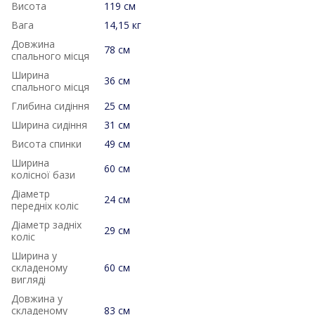
Висота
119 см
Вага
14,15 кг
Довжина
78 см
спального місця
Ширина
36 см
спального місця
Глибина сидіння
25 см
Ширина сидіння
31 см
Висота спинки
49 см
Ширина
60 см
колісної бази
Діаметр
24 см
передніх коліс
Діаметр задніх
29 см
коліс
Ширина у
складеному
60 см
вигляді
Довжина у
складеному
83 см