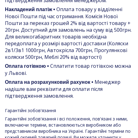
підтвердження замовлення менеджером.
Оплата товару у відділенні
Накладений платіж •
Нової Пошти під час отримання. Комісія Нової
Пошти за переказ грошей 2% від вартості товару +
20грн. Доступний для замовлень на суму від 500грн.
Для великогабаритних товарів необхідна
передоплата у розмірі вартості доставки (Коляски
2в1/3в1 1000грн, Автокрісла 700грн, Прогулянкові
коляски 500грн, Меблі 20% від вартості)
Сплатити товар готівкою можна
Оплата готівкою •
у Львові.
Менеджер
Оплата на розрахунковий рахунок •
надішле вам реквізити для оплати після
підтвердження замовлення.
Гарантійні зобов'язання
Гарантійні зобов'язання і всі положення, пов'язані з ними,
включаючи терміни, встановлюються виробником або
представником виробника на Україні. Гарантійні терміни по
кожній окремій товарній позиції Ви можете уточнити у