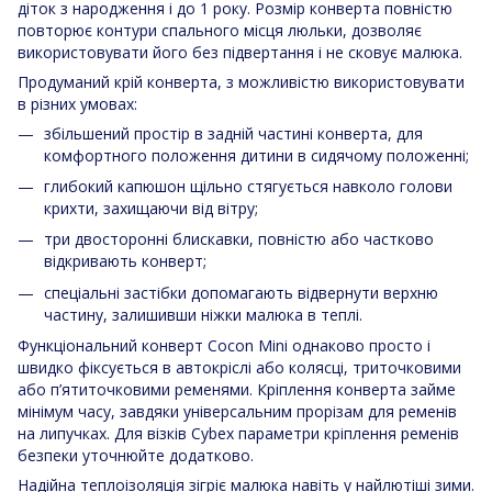
діток з народження і до 1 року. Розмір конверта повністю
повторює контури спального місця люльки, дозволяє
використовувати його без підвертання і не сковує малюка.
Продуманий крій конверта, з можливістю використовувати
в різних умовах:
збільшений простір в задній частині конверта, для
комфортного положення дитини в сидячому положенні;
глибокий капюшон щільно стягується навколо голови
крихти, захищаючи від вітру;
три двосторонні блискавки, повністю або частково
відкривають конверт;
спеціальні застібки допомагають відвернути верхню
частину, залишивши ніжки малюка в теплі.
Функціональний конверт Cocon Mini однаково просто і
швидко фіксується в автокріслі або колясці, триточковими
або п’ятиточковими ременями. Кріплення конверта займе
мінімум часу, завдяки універсальним прорізам для ременів
на липучках. Для візків Cybex параметри кріплення ременів
безпеки уточнюйте додатково.
Надійна теплоізоляція зігріє малюка навіть у найлютіші зими.