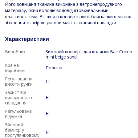
Його зовнішня тканина виконана з ветронепродувного
матеріалу, який володіє водовідштовхувальними
властивостями. Всі шви в конверті рівні, блискавки в місцях
зіткнення зі шкірою дитини мають тканинні накладки.
Характеристики
Виробник
Зимовий конверт для коляски Bair Cocon
mini beige sand
Країна-
Польша
виробник
Регулювання
Ні
висоти ручки
Захист від
випадкового
Ні
складання
Регульована
Ні
підніжка
Зйомний
бампер у
Ні
прогулянковому