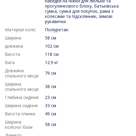
накидки на ніжки для люльки та
прогулянкового блоку, батьківська
сумка, сумка для покупок, рама з
колесами та підсклянник, зимові
рукавички
Матеріал коліс
Поліуретан
Ширина
58 см
довжина
102 см
Висота
118 см
Вага
12.9 кг
Довжина
79 см
спального місця
Ширина
38 см
спального місця
Глибина сидіння
23 см
Ширина сидіння
33 см
Висота спинки
49 см
Ширина
58 см
колісної бази
Діаметр