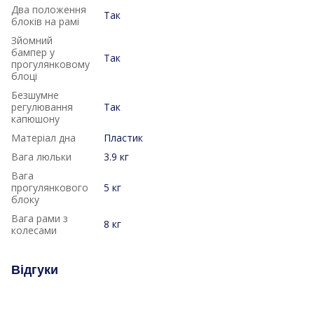
Два положення
Так
блоків на рамі
Зйомний
бампер у
Так
прогулянковому
блоці
Безшумне
регулювання
Так
капюшону
Матеріал дна
Пластик
Вага люльки
3.9 кг
Вага
прогулянкового
5 кг
блоку
Вага рами з
8 кг
колесами
Відгуки