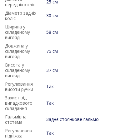
25 см
передніх коліс
Діаметр задніх
30 см
коліс
Ширина у
складеному
58 см
вигляді
Довжина у
складеному
75 см
вигляді
Висота у
складеному
37 см
вигляді
Регулювання
Так
висоти ручки
Захист від
випадкового
Так
складання
Гальмівна
Заднє стоянкове гальмо
стстема
Регульована
Так
підніжка