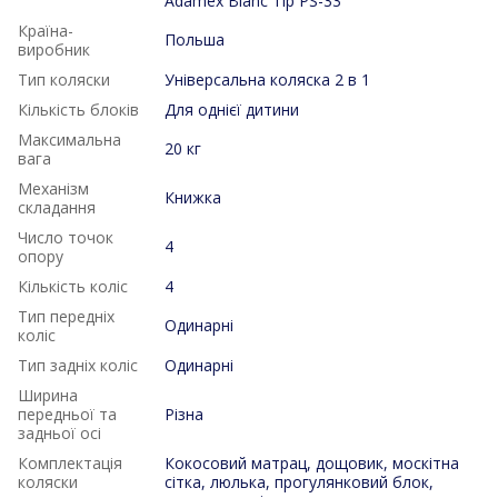
Adamex Blanc Tip PS-33
Країна-
Польша
виробник
Тип коляски
Універсальна коляска 2 в 1
Кількість блоків
Для однієї дитини
Максимальна
20 кг
вага
Механізм
Книжка
складання
Число точок
4
опору
Кількість коліс
4
Тип передніх
Одинарні
коліс
Тип задніх коліс
Одинарні
Ширина
передньої та
Різна
задньої осі
Комплектація
Кокосовий матрац, дощовик, москітна
коляски
сітка, люлька, прогулянковий блок,