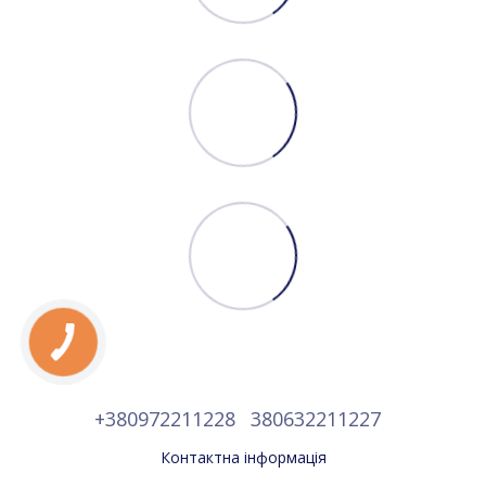
+380972211228
380632211227
Контактна інформація