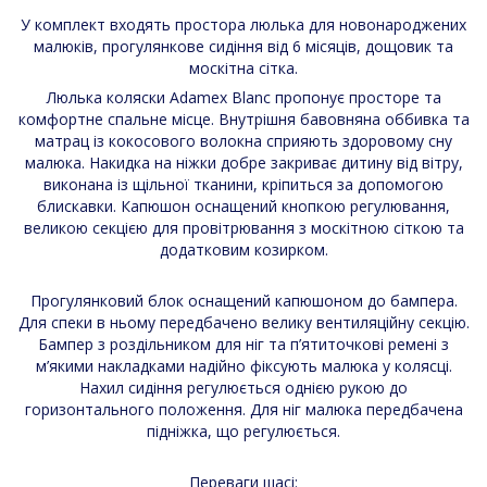
У комплект входять простора люлька для новонароджених
малюків, прогулянкове сидіння від 6 місяців, дощовик та
москітна сітка.
Люлька коляски Adamex Blanc пропонує просторе та
комфортне спальне місце. Внутрішня бавовняна оббивка та
матрац із кокосового волокна сприяють здоровому сну
малюка. Накидка на ніжки добре закриває дитину від вітру,
виконана із щільної тканини, кріпиться за допомогою
блискавки. Капюшон оснащений кнопкою регулювання,
великою секцією для провітрювання з москітною сіткою та
додатковим козирком.
Прогулянковий блок оснащений капюшоном до бампера.
Для спеки в ньому передбачено велику вентиляційну секцію.
Бампер з роздільником для ніг та п’ятиточкові ремені з
м’якими накладками надійно фіксують малюка у колясці.
Нахил сидіння регулюється однією рукою до
горизонтального положення. Для ніг малюка передбачена
підніжка, що регулюється.
Переваги шасі: