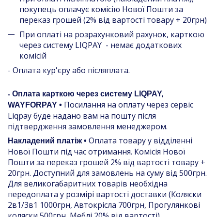
покупець оплачує комісію Нової Пошти за
переказ грошей (2% від вартості товару + 20грн)
При оплаті на розрахунковий рахунок, карткою
через систему LIQPAY - немає додаткових
комісій
- Оплата кур'єру або післяплата.
Оплата карткою через систему LIQPAY,
-
Посилання на оплату через сервіс
WAYFORPAY •
Liqpay буде надано вам на пошту після
підтвердження замовлення менеджером.
Оплата товару у відділенні
Накладений платіж •
Нової Пошти під час отримання. Комісія Нової
Пошти за переказ грошей 2% від вартості товару +
20грн. Доступний для замовлень на суму від 500грн.
Для великогабаритних товарів необхідна
передоплата у розмірі вартості доставки (Коляски
2в1/3в1 1000грн, Автокрісла 700грн, Прогулянкові
коляски 500грн, Меблі 20% від вартості)