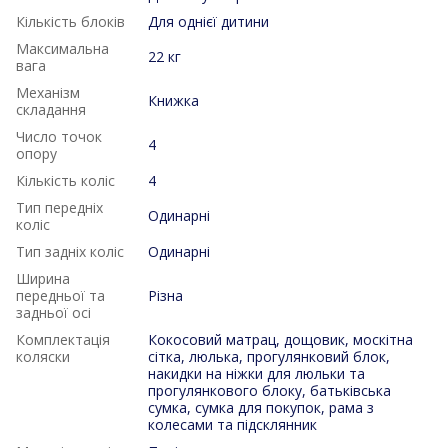
Кількість блоків
Для однієї дитини
Максимальна
22 кг
вага
Механізм
Книжка
складання
Число точок
4
опору
Кількість коліс
4
Тип передніх
Одинарні
коліс
Тип задніх коліс
Одинарні
Ширина
передньої та
Різна
задньої осі
Комплектація
Кокосовий матрац, дощовик, москітна
коляски
сітка, люлька, прогулянковий блок,
накидки на ніжки для люльки та
прогулянкового блоку, батьківська
сумка, сумка для покупок, рама з
колесами та підсклянник