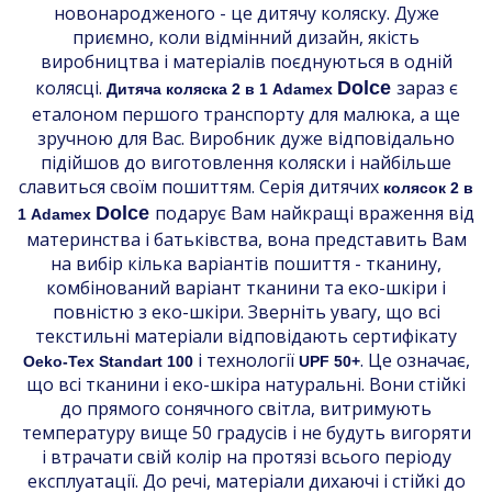
новонародженого - це дитячу коляску. Дуже
приємно, коли відмінний дизайн, якість
виробництва і матеріалів поєднуються в одній
колясці.
зараз є
Dolce
Дитяча коляска 2 в 1 Adamex
еталоном першого транспорту для малюка, а ще
зручною для Вас. Виробник дуже відповідально
підійшов до виготовлення коляски і найбільше
славиться своїм пошиттям. Серія дитячих
колясок 2 в
подарує Вам найкращі враження від
Dolce
1 Adamex
материнства і батьківства, вона представить Вам
на вибір кілька варіантів пошиття - тканину,
комбінований варіант тканини та еко-шкіри і
повністю з еко-шкіри. Зверніть увагу, що всі
текстильні матеріали відповідають сертифікату
і технології
. Це означає,
Oeko-Tex Standart 100
UPF 50+
що всі тканини і еко-шкіра натуральні. Вони стійкі
до прямого сонячного світла, витримують
температуру вище 50 градусів і не будуть вигоряти
і втрачати свій колір на протязі всього періоду
експлуатації. До речі, матеріали дихаючі і стійкі до