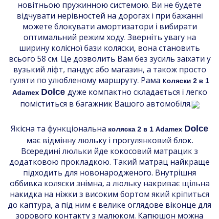
новітньою пружинною системою. Ви не будете
відчувати нерівностей на дорогах і при бажанні
можете блокувати амортизатори і вибирати
оптимальний режим ходу. Зверніть увагу на
ширину колісної бази коляски, вона становить
всього 58 см. Це дозволить Вам без зусиль заїхати у
вузький ліфт, пандус або магазин, а також просто
гуляти по улюбленому маршруту. Рама к
оляски 2 в 1
дуже компактно складається і легко
Dolce
Adamex
поміститься в багажник Вашого автомобіля.
Якісна та функціональна
Dolce
коляска 2 в 1 Adamex
має відмінну люльку і прогулянковий блок.
Всередині люльки йде кокосовий матрацик з
додатковою прокладкою. Такий матрац найкраще
підходить для новонародженого. Внутрішня
оббивка коляски знімна, а люльку накриває щільна
накидка на ніжки з високим бортом який кріпиться
до каптура, а під ним є велике оглядове віконце для
зорового контакту з малюком. Капюшон можна