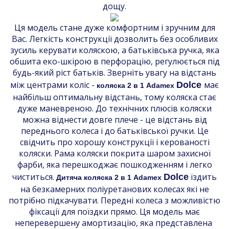
дощу.
Ця модель стане дуже комфортним і зручним для
Вас. Легкість конструкції дозволить без особливих
зусиль керувати коляскою, а батьківська ручка, яка
обшита еко-шкірою в перфорацію, регулюється під
будь-який ріст батьків. Зверніть увагу на відстань
між центрами коліс -
має
Dolce
коляска 2 в 1 Adamex
найбільш оптимальну відстань, тому коляска стає
дуже маневреною. До технічних плюсів коляски
можна віднести довге плече - це відстань від
переднього колеса і до батьківської ручки. Це
свідчить про хорошу конструкції і керованості
коляски. Рама коляски покрита шаром захисної
фарби, яка перешкоджає пошкодженням і легко
чиститься.
їздить
Dolce
Дитяча коляска 2 в 1 Adamex
на безкамерних поліуретанових колесах які не
потрібно підкачувати. Передні колеса з можливістю
фіксації для поїздки прямо. Ця модель має
неперевершену амортизацію, яка представлена ​​