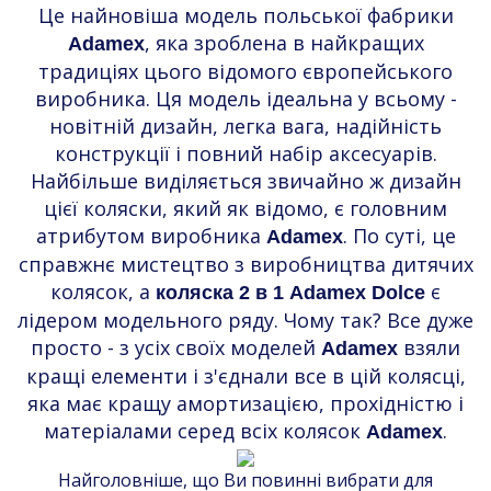
Це найновіша модель польської фабрики
, яка зроблена в найкращих
Adamex
традиціях цього відомого європейського
виробника. Ця модель ідеальна у всьому -
новітній дизайн, легка вага, надійність
конструкції і повний набір аксесуарів.
Найбільше виділяється звичайно ж дизайн
цієї коляски, який як відомо, є головним
атрибутом виробника
. По суті, це
Adamex
справжнє мистецтво з виробництва дитячих
колясок, а
є
коляска 2 в 1 Adamex Dolce
лідером модельного ряду. Чому так? Все дуже
просто - з усіх своїх моделей
взяли
Adamex
кращі елементи і з'єднали все в цій колясці,
яка має кращу амортизацією, прохідністю і
матеріалами серед всіх колясок
.
Adamex
Найголовніше, що Ви повинні вибрати для