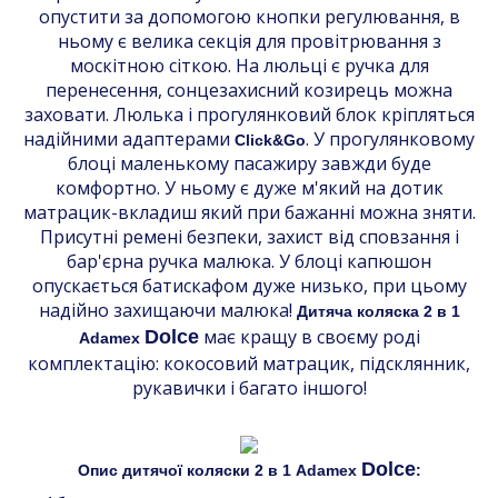
опустити за допомогою кнопки регулювання, в
ньому є велика секція для провітрювання з
москітною сіткою. На люльці є ручка для
перенесення, сонцезахисний козирець можна
заховати. Люлька і прогулянковий блок кріпляться
надійними адаптерами
. У прогулянковому
Click&Go
блоці маленькому пасажиру завжди буде
комфортно. У ньому є дуже м'який на дотик
матрацик-вкладиш який при бажанні можна зняти.
Присутні ремені безпеки, захист від сповзання і
бар'єрна ручка малюка. У блоці капюшон
опускається батискафом дуже низько, при цьому
надійно захищаючи малюка!
Дитяча коляска 2 в 1
має кращу в своєму роді
Dolce
Adamex
комплектацію: кокосовий матрацик, підсклянник,
рукавички і багато іншого!
Dolce
Опис дитячої коляски 2 в 1 Adamex
: