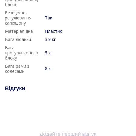
блоці
Безшумне
регулювання
Так
капюшону
Матеріал дна
Пластик
Вага люльки
3.9 кг
Вага
прогулянкового
5 кг
блоку
Вага рами з
8 кг
колесами
Відгуки
Додайте перший відгук