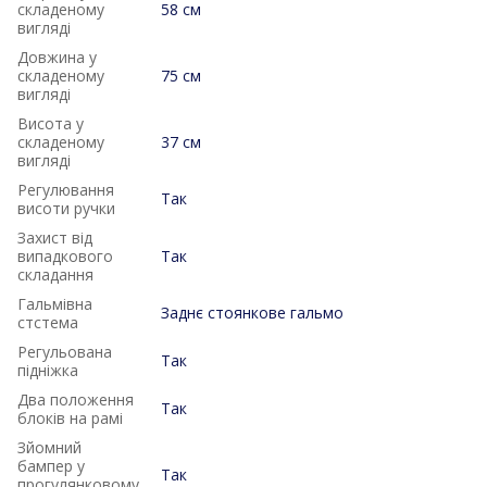
складеному
58 см
вигляді
Довжина у
складеному
75 см
вигляді
Висота у
складеному
37 см
вигляді
Регулювання
Так
висоти ручки
Захист від
випадкового
Так
складання
Гальмівна
Заднє стоянкове гальмо
стстема
Регульована
Так
підніжка
Два положення
Так
блоків на рамі
Зйомний
бампер у
Так
прогулянковому