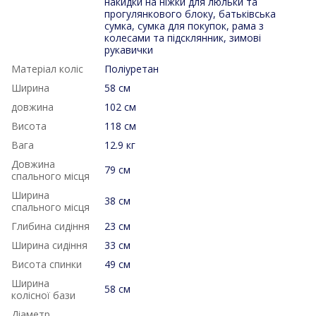
накидки на ніжки для люльки та
прогулянкового блоку, батьківська
сумка, сумка для покупок, рама з
колесами та підсклянник, зимові
рукавички
Матеріал коліс
Поліуретан
Ширина
58 см
довжина
102 см
Висота
118 см
Вага
12.9 кг
Довжина
79 см
спального місця
Ширина
38 см
спального місця
Глибина сидіння
23 см
Ширина сидіння
33 см
Висота спинки
49 см
Ширина
58 см
колісної бази
Діаметр