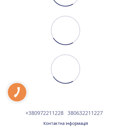
+380972211228
380632211227
Контактна інформація