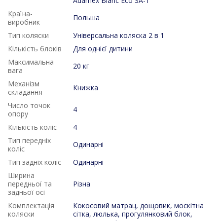
Adamex Blanc Eco SA-1
Країна-
Польша
виробник
Тип коляски
Універсальна коляска 2 в 1
Кількість блоків
Для однієї дитини
Максимальна
20 кг
вага
Механізм
Книжка
складання
Число точок
4
опору
Кількість коліс
4
Тип передніх
Одинарні
коліс
Тип задніх коліс
Одинарні
Ширина
передньої та
Різна
задньої осі
Комплектація
Кокосовий матрац, дощовик, москітна
коляски
сітка, люлька, прогулянковий блок,