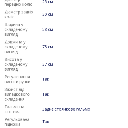
25 см
передніх коліс
Діаметр задніх
30 см
коліс
Ширина у
складеному
58 см
вигляді
Довжина у
складеному
75 см
вигляді
Висота у
складеному
37 см
вигляді
Регулювання
Так
висоти ручки
Захист від
випадкового
Так
складання
Гальмівна
Заднє стоянкове гальмо
стстема
Регульована
Так
підніжка