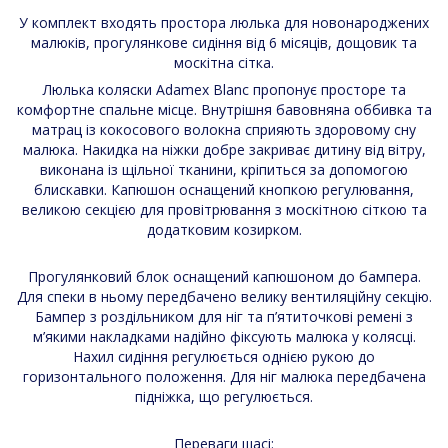
У комплект входять простора люлька для новонароджених
малюків, прогулянкове сидіння від 6 місяців, дощовик та
москітна сітка.
Люлька коляски Adamex Blanc пропонує просторе та
комфортне спальне місце. Внутрішня бавовняна оббивка та
матрац із кокосового волокна сприяють здоровому сну
малюка. Накидка на ніжки добре закриває дитину від вітру,
виконана із щільної тканини, кріпиться за допомогою
блискавки. Капюшон оснащений кнопкою регулювання,
великою секцією для провітрювання з москітною сіткою та
додатковим козирком.
Прогулянковий блок оснащений капюшоном до бампера.
Для спеки в ньому передбачено велику вентиляційну секцію.
Бампер з роздільником для ніг та п’ятиточкові ремені з
м’якими накладками надійно фіксують малюка у колясці.
Нахил сидіння регулюється однією рукою до
горизонтального положення. Для ніг малюка передбачена
підніжка, що регулюється.
Переваги шасі: