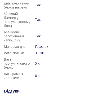
Два положення
Так
блоків на рамі
Зйомний
бампер у
Так
прогулянковому
блоці
Безшумне
регулювання
Так
капюшону
Матеріал дна
Пластик
Вага люльки
3.9 кг
Вага
прогулянкового
5 кг
блоку
Вага рами з
8 кг
колесами
Відгуки