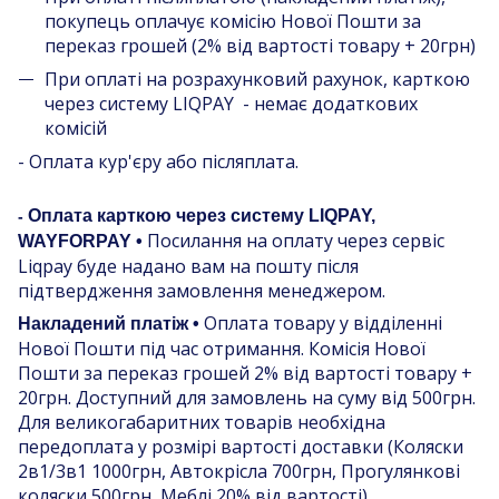
покупець оплачує комісію Нової Пошти за
переказ грошей (2% від вартості товару + 20грн)
При оплаті на розрахунковий рахунок, карткою
через систему LIQPAY - немає додаткових
комісій
- Оплата кур'єру або післяплата.
Оплата карткою через систему LIQPAY,
-
Посилання на оплату через сервіс
WAYFORPAY •
Liqpay буде надано вам на пошту після
підтвердження замовлення менеджером.
Оплата товару у відділенні
Накладений платіж •
Нової Пошти під час отримання. Комісія Нової
Пошти за переказ грошей 2% від вартості товару +
20грн. Доступний для замовлень на суму від 500грн.
Для великогабаритних товарів необхідна
передоплата у розмірі вартості доставки (Коляски
2в1/3в1 1000грн, Автокрісла 700грн, Прогулянкові
коляски 500грн, Меблі 20% від вартості)