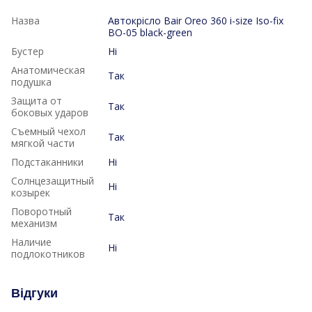
Назва
Автокрісло Bair Oreo 360 i-size Iso-fix
BO-05 black-green
Бустер
Ні
Анатомическая
Так
подушка
Защита от
Так
боковых ударов
Съемный чехол
Так
мягкой части
Подстаканники
Ні
Солнцезащитный
Ні
козырек
Поворотный
Так
механизм
Наличие
Ні
подлокотников
Відгуки