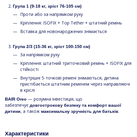
Група 1 (9-18 кг, зріст 76-105 см)
Проти або за напрямком руху
Кріплення: ISOFIX + Top Tether + штатний ремінь
Вставка для новонароджених знімається
Група 2/3 (15-36 кг, зріст 100-150 см)
За напрямком руху
Кріплення: штатний триточковий ремінь + ISOFIX для
стійкості
Внутрішні 5-точкові ремені знімаються, дитина
пристібається штатним ременем через направляючі
в кріслі
— розумна інвестиція, що
BAIR Oreo
забезпечує
довгострокову безпеку та комфорт вашої
, а також
.
дитини
максимальну зручність для батьків
Характеристики