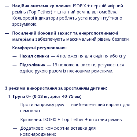
: ISOFIX + верхній якірний
Надійна система кріплення
ремінь (Top Tether) + штатний ремінь автомобіля.
Кольорові індикатори роблять установку інтуїтивно
зрозумілою.
Посилений боковий захист та енергопоглинаючі
забезпечують максимальний рівень безпеки.
матеріали
Комфортні регулювання:
— 4 положення для сидіння або сну.
Нахил спинки
— 13 положень висоти, регулюється
Підголівник
однією рукою разом із плечовими ременями.
3 режими використання за зростанням дитини:
Група 0+ (0-13 кг, зріст 40-75 см)
Проти напрямку руху — найбезпечніший варіант для
немовлят
Кріплення: ISOFIX + Top Tether + штатний ремінь
Додатково: комфортна вставка для
новонароджених