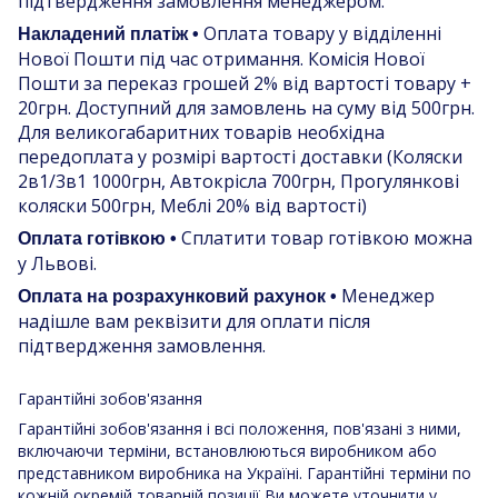
підтвердження замовлення менеджером.
Оплата товару у відділенні
Накладений платіж •
Нової Пошти під час отримання. Комісія Нової
Пошти за переказ грошей 2% від вартості товару +
20грн. Доступний для замовлень на суму від 500грн.
Для великогабаритних товарів необхідна
передоплата у розмірі вартості доставки (Коляски
2в1/3в1 1000грн, Автокрісла 700грн, Прогулянкові
коляски 500грн, Меблі 20% від вартості)
Сплатити товар готівкою можна
Оплата готівкою •
у Львові.
Менеджер
Оплата на розрахунковий рахунок •
надішле вам реквізити для оплати після
підтвердження замовлення.
Гарантійні зобов'язання
Гарантійні зобов'язання і всі положення, пов'язані з ними,
включаючи терміни, встановлюються виробником або
представником виробника на Україні. Гарантійні терміни по
кожній окремій товарній позиції Ви можете уточнити у