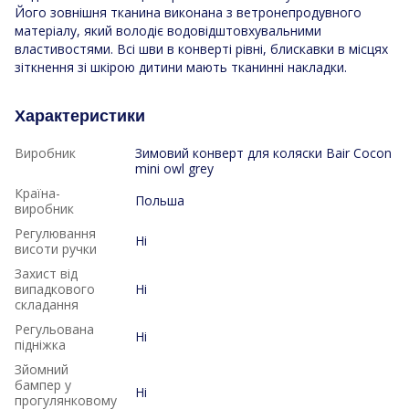
Його зовнішня тканина виконана з ветронепродувного
матеріалу, який володіє водовідштовхувальними
властивостями. Всі шви в конверті рівні, блискавки в місцях
зіткнення зі шкірою дитини мають тканинні накладки.
Характеристики
Виробник
Зимовий конверт для коляски Bair Cocon
mini owl grey
Країна-
Польша
виробник
Регулювання
Ні
висоти ручки
Захист від
випадкового
Ні
складання
Регульована
Ні
підніжка
Зйомний
бампер у
Ні
прогулянковому