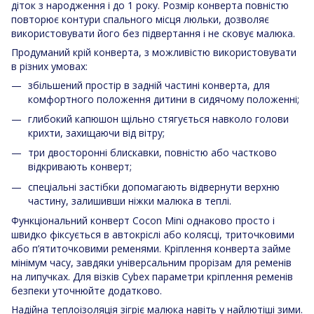
діток з народження і до 1 року. Розмір конверта повністю
повторює контури спального місця люльки, дозволяє
використовувати його без підвертання і не сковує малюка.
Продуманий крій конверта, з можливістю використовувати
в різних умовах:
збільшений простір в задній частині конверта, для
комфортного положення дитини в сидячому положенні;
глибокий капюшон щільно стягується навколо голови
крихти, захищаючи від вітру;
три двосторонні блискавки, повністю або частково
відкривають конверт;
спеціальні застібки допомагають відвернути верхню
частину, залишивши ніжки малюка в теплі.
Функціональний конверт Cocon Mini однаково просто і
швидко фіксується в автокріслі або колясці, триточковими
або п’ятиточковими ременями. Кріплення конверта займе
мінімум часу, завдяки універсальним прорізам для ременів
на липучках. Для візків Cybex параметри кріплення ременів
безпеки уточнюйте додатково.
Надійна теплоізоляція зігріє малюка навіть у найлютіші зими.