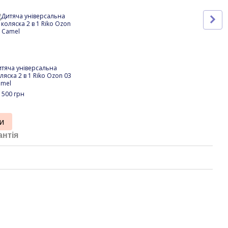
тяча універсальна
Зимо
ляска 2 в 1 Riko Ozon 03
коля
amel
black
 500 грн
2 89
24
и
антія