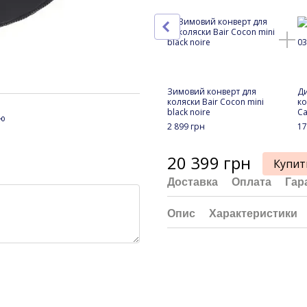
Зимовий конверт для
Ди
коляски Bair Cocon mini
ко
black noire
C
ою
2 899 грн
17
20 399 грн
Купит
Доставка
Оплата
Гар
Опис
Характеристики