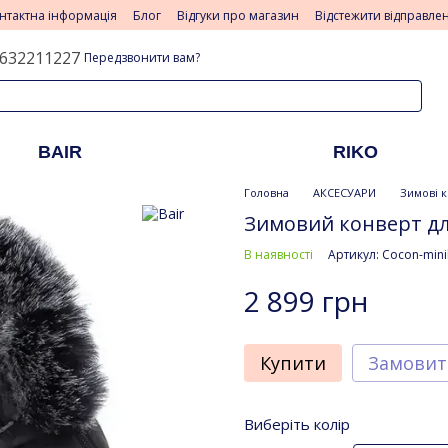
нтактна інформація
Блог
Відгуки про магазин
Відстежити відправле
632211227
Передзвонити вам?
BAIR
RIKO
Головна
АКСЕСУАРИ
Зимові к
Зимовий конверт для
В наявності
Артикул: Cocon-mini
2 899 грн
Купити
Замовит
Виберіть колір