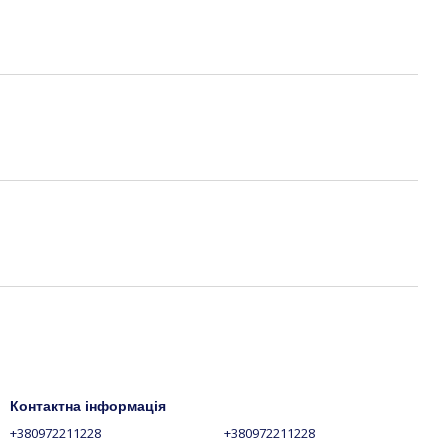
Контактна інформація
+380972211228
+380972211228