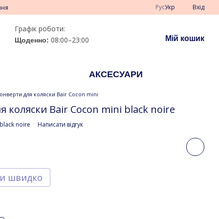
Рус
Укр
Вхід
ння
Графік роботи:
Мій кошик
08:00–23:00
Щоденно:
АКСЕСУАРИ
онверти для коляски Bair Cocon mini
 коляски Bair Cocon mini black noire
black noire
Написати відгук
и швидко