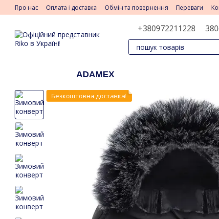
Перейти до основного контенту
Про нас
Оплата і доставка
Обмін та повернення
Переваги
Ко
+380972211228
380
ADAMEX
Безкоштовна доставка!