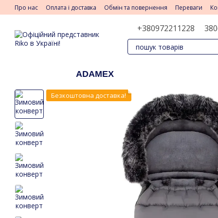
Перейти до основного контенту
Про нас
Оплата і доставка
Обмін та повернення
Переваги
Ко
+380972211228
380
ADAMEX
Безкоштовна доставка!