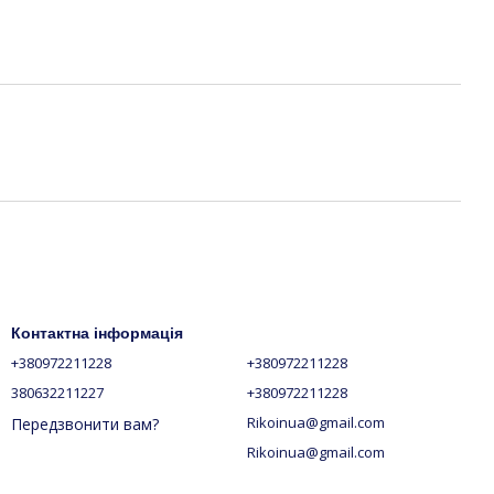
Контактна інформація
+380972211228
+380972211228
380632211227
+380972211228
Rikoinua@gmail.com
Передзвонити вам?
Rikoinua@gmail.com