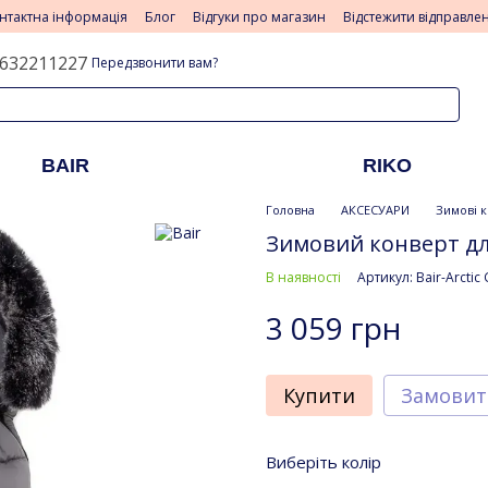
нтактна інформація
Блог
Відгуки про магазин
Відстежити відправле
632211227
Передзвонити вам?
BAIR
RIKO
Головна
АКСЕСУАРИ
Зимові к
Зимовий конверт для
В наявності
Артикул: Bair-Arctic
3 059 грн
Купити
Замовит
Виберіть колір