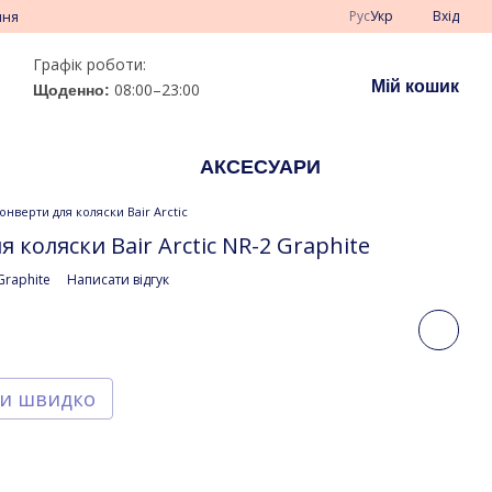
Рус
Укр
Вхід
ння
Графік роботи:
Мій кошик
08:00–23:00
Щоденно:
АКСЕСУАРИ
онверти для коляски Bair Arctic
 коляски Bair Arctic NR-2 Graphite
 Graphite
Написати відгук
и швидко