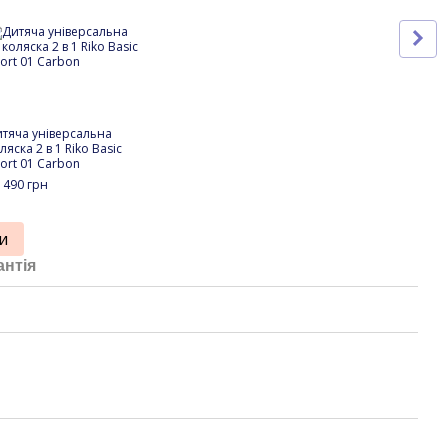
тяча універсальна
Зимо
ляска 2 в 1 Riko Basic
коляс
ort 01 Carbon
Grap
 490 грн
3 05
22
и
антія