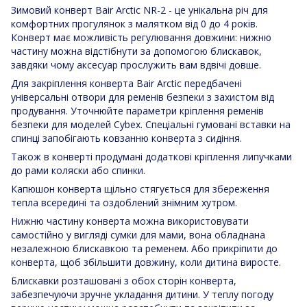
Зимовий конверт Bair Arctic NR-2 - це унікальна річ для
комфортних прогулянок з малятком від 0 до 4 років.
Конверт має можливість регулювання довжини: нижню
частину можна відстібнути за допомогою блискавок,
завдяки чому аксесуар прослужить вам вдвічі довше.
Для закріплення конверта Bair Arctic передбачені
універсальні отвори для ременів безпеки з захистом від
продування. Уточнюйте параметри кріплення ременів
безпеки для моделей Cybex. Спеціальні гумовані вставки на
спинці запобігають ковзанню конверта з сидіння.
Також в конверті продумані додаткові кріплення липучками
до рами коляски або спинки.
Капюшон конверта щільно стягується для збереження
тепла всередині та оздоблений знімним хутром.
Нижню частину конверта можна використовувати
самостійно у вигляді сумки для мами, вона обладнана
незалежною блискавкою та ременем. Або прикріпити до
конверта, щоб збільшити довжину, коли дитина виросте.
Блискавки розташовані з обох сторін конверта,
забезпечуючи зручне укладання дитини. У теплу погоду