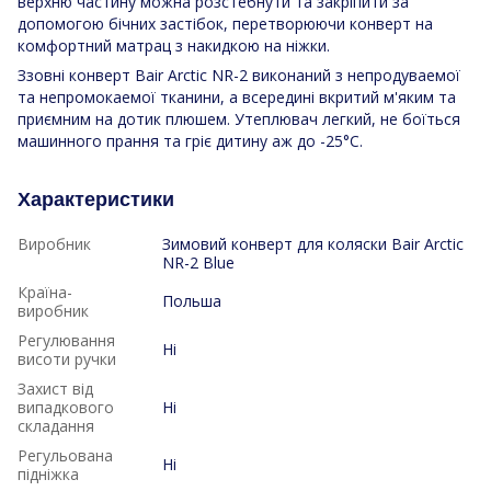
верхню частину можна розстебнути та закріпити за
допомогою бічних застібок, перетворюючи конверт на
комфортний матрац з накидкою на ніжки.
Ззовні конверт Bair Arctic NR-2 виконаний з непродуваемої
та непромокаемої тканини, а всередині вкритий м'яким та
приємним на дотик плюшем. Утеплювач легкий, не боїться
машинного прання та гріє дитину аж до -25°C.
Характеристики
Виробник
Зимовий конверт для коляски Bair Arctic
NR-2 Blue
Країна-
Польша
виробник
Регулювання
Ні
висоти ручки
Захист від
випадкового
Ні
складання
Регульована
Ні
підніжка