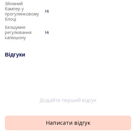
Зйомний
бампер у
Ні
прогулянковому
блоці
Безшумне
регулювання
Ні
капюшону
Відгуки
Додайте перший відгук
Написати відгук