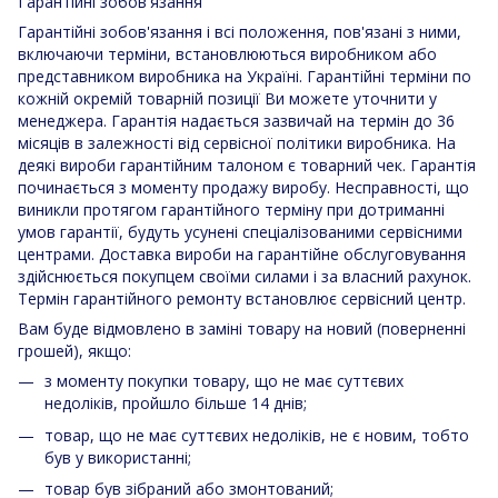
Гарантійні зобов'язання
Гарантійні зобов'язання і всі положення, пов'язані з ними,
включаючи терміни, встановлюються виробником або
представником виробника на Україні. Гарантійні терміни по
кожній окремій товарній позиції Ви можете уточнити у
менеджера. Гарантія надається зазвичай на термін до 36
місяців в залежності від сервісної політики виробника. На
деякі вироби гарантійним талоном є товарний чек. Гарантія
починається з моменту продажу виробу. Несправності, що
виникли протягом гарантійного терміну при дотриманні
умов гарантії, будуть усунені спеціалізованими сервісними
центрами. Доставка вироби на гарантійне обслуговування
здійснюється покупцем своїми силами і за власний рахунок.
Термін гарантійного ремонту встановлює сервісний центр.
Вам буде відмовлено в заміні товару на новий (поверненні
грошей), якщо:
з моменту покупки товару, що не має суттєвих
недоліків, пройшло більше 14 днів;
товар, що не має суттєвих недоліків, не є новим, тобто
був у використанні;
товар був зібраний або змонтований;