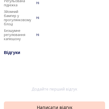
Регульована
Ні
підніжка
Зйомний
бампер у
Ні
прогулянковому
блоці
Безшумне
регулювання
Ні
капюшону
Відгуки
Додайте перший відгук
Написати відгук