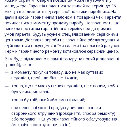
кожній окремій товарній позиції Ви можете уточнити у
менеджера. Гарантія надається зазвичай на термін до 36
місяців в залежності від сервісної політики виробника. На
деякі вироби гарантійним талоном є товарний чек. Гарантія
починається з моменту продажу виробу. Несправності, що
виникли протягом гарантійного терміну при дотриманні
умов гарантії, будуть усунені спеціалізованими сервісними
центрами. Доставка вироби на гарантійне обслуговування
здійснюється покупцем своїми силами і за власний рахунок.
Термін гарантійного ремонту встановлює сервісний центр.
Вам буде відмовлено в заміні товару на новий (поверненні
грошей), якщо:
з моменту покупки товару, що не має суттєвих
недоліків, пройшло більше 14 днів;
товар, що не має суттєвих недоліків, не є новим, тобто
був у використанні;
товар був зібраний або змонтований;
при перевірці якості продукту виявлені ознаки
стороннього втручання (розкриття, спроба ремонту)
або порушені інші умови гарантійного обслуговування
(механічні пошкодження та ін.);