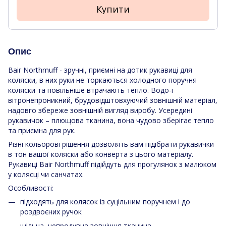
Купити
Опис
Bair Northmuff - зручні, приємні на дотик рукавиці для
коляски, в них руки не торкаються холодного поручня
коляски та повільніше втрачають тепло. Водо-і
вітронепроникний, брудовідштовхуючий зовнішній матеріал,
надовго збереже зовнішній вигляд виробу. Усередині
рукавичок – плющова тканина, вона чудово зберігає тепло
та приємна для рук.
Різні кольорові рішення дозволять вам підібрати рукавички
в тон вашої коляски або конверта з цього матеріалу.
Рукавиці Bair Northmuff підійдуть для прогулянок з малюком
у колясці чи санчатах.
Особливості:
підходять для колясок із суцільним поручнем і до
роздвоєних ручок
щільна, непродувна зовнішня тканина