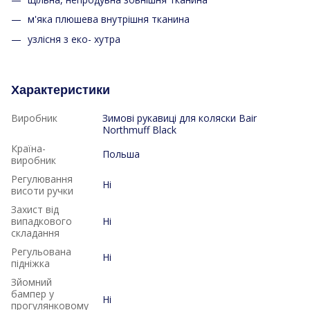
м'яка плюшева внутрішня тканина
узлісня з еко- хутра
Характеристики
Виробник
Зимові рукавиці для коляски Bair
Northmuff Black
Країна-
Польша
виробник
Регулювання
Ні
висоти ручки
Захист від
випадкового
Ні
складання
Регульована
Ні
підніжка
Зйомний
бампер у
Ні
прогулянковому