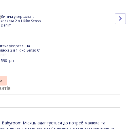
тяча уіверсальна
Ліжк
ляска 2 в 1 Riko Senso 01
LU-3
enim
біли
120x
 590 грн
7 69
36
и
антія
 Babyroom Місяць адаптується до потреб малюка та