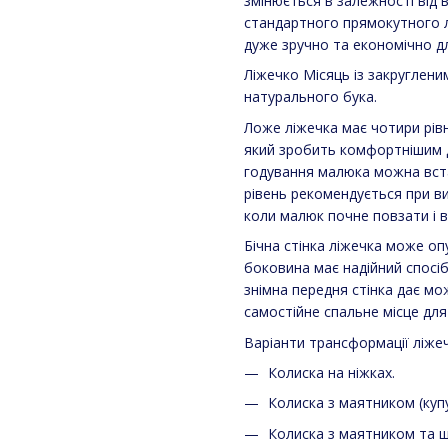
змінюється в залежності від 
стандартного прямокутного 
дуже зручно та економічно д
Ліжечко Місяць із закруглени
натурального бука.
Ложе ліжечка має чотири рівні
який зробить комфортнішим д
годування малюка можна вста
рівень рекомендується при ви
коли малюк почне повзати і 
Бічна стінка ліжечка може оп
боковина має надійний спосіб
знімна передня стінка дає м
самостійне спальне місце для 
Варіанти трансформації ліжеч
Колиска на ніжках.
Колиска з маятником (куп
Колиска з маятником та ш