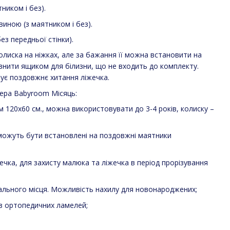
ником і без).
иною (з маятником і без).
ез передньої стінки).
олиска на ніжках, але за бажання її можна встановити на
нити ящиком для білизни, що не входить до комплекту.
ує поздовжнє хитання ліжечка.
ера Babyroom Місяць:
м 120х60 см., можна використовувати до 3-4 років, колиску –
можуть бути встановлені на поздовжні маятники
ечка, для захисту малюка та ліжечка в період прорізування
пального місця. Можливість нахилу для новонароджених;
з ортопедичних ламелей;