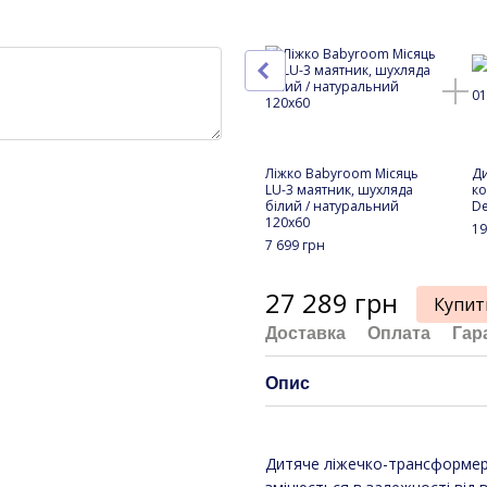
Ліжко Babyroom Місяць
Ди
LU-3 маятник, шухляда
ко
білий / натуральний
D
120x60
19
7 699 грн
27 289 грн
Купит
Доставка
Оплата
Гар
Опис
Дитяче ліжечко-трансформер