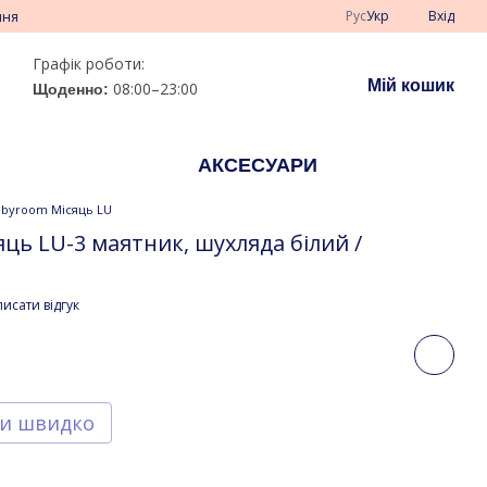
Рус
Укр
Вхід
ння
Графік роботи:
Мій кошик
08:00–23:00
Щоденно:
АКСЕСУАРИ
abyroom Місяць LU
ць LU-3 маятник, шухляда білий /
исати відгук
и швидко