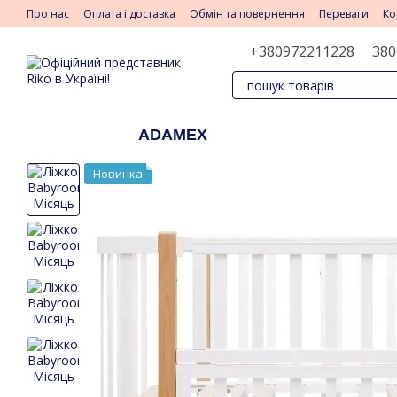
Перейти до основного контенту
Про нас
Оплата і доставка
Обмін та повернення
Переваги
Ко
+380972211228
380
ADAMEX
Новинка