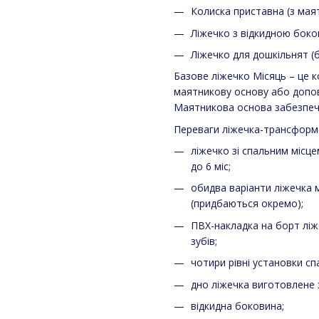
Колиска приставна (з маят
Ліжечко з відкидною боков
Ліжечко для дошкільнят (б
Базове ліжечко Місяць – це к
маятникову основу або допов
Маятникова основа забезпеч
Переваги ліжечка-трансформ
ліжечко зі спальним місце
до 6 міс;
обидва варіанти ліжечка 
(придбаються окремо);
ПВХ-накладка на борт ліж
зубів;
чотири рівні установки с
дно ліжечка виготовлене 
відкидна боковина;