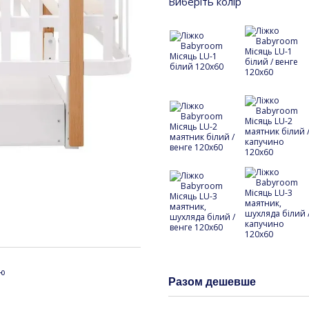
Виберіть колір
ою
Разом дешевше