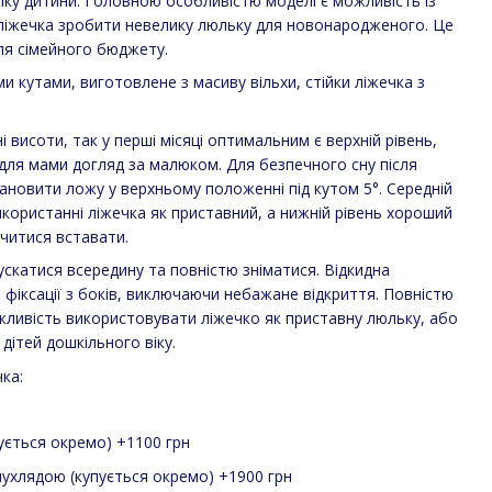
віку дитини. Головною особливістю моделі є можливість із
ліжечка зробити невелику люльку для новонародженого. Це
ля сімейного бюджету.
ми кутами, виготовлене з масиву вільхи, стійки ліжечка з
 висоти, так у перші місяці оптимальним є верхній рівень,
ля мами догляд за малюком. Для безпечного сну після
новити ложу у верхньому положенні під кутом 5°. Середній
користанні ліжечка як приставний, а нижній рівень хороший
вчитися вставати.
ускатися всередину та повністю зніматися. Відкидна
 фіксації з боків, виключаючи небажане відкриття. Повністю
ожливість використовувати ліжечко як приставну люльку, або
дітей дошкільного віку.
ка:
ується окремо) +1100 грн
ухлядою (купується окремо) +1900 грн