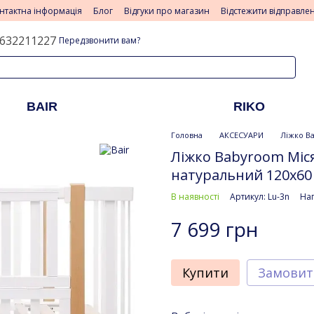
нтактна інформація
Блог
Відгуки про магазин
Відстежити відправле
632211227
Передзвонити вам?
BAIR
RIKO
Головна
АКСЕСУАРИ
Ліжко B
Ліжко Babyroom Міся
натуральний 120x60
В наявності
Артикул: Lu-3n
Нап
7 699 грн
Купити
Замовит