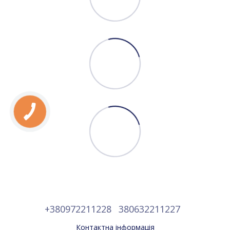
+380972211228
380632211227
Контактна інформація