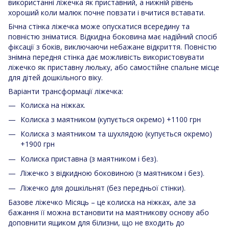
використанні ліжечка як приставний, а нижній рівень
хороший коли малюк почне повзати і вчитися вставати.
Бічна стінка ліжечка може опускатися всередину та
повністю зніматися. Відкидна боковина має надійний спосіб
фіксації з боків, виключаючи небажане відкриття. Повністю
знімна передня стінка дає можливість використовувати
ліжечко як приставну люльку, або самостійне спальне місце
для дітей дошкільного віку.
Варіанти трансформації ліжечка:
Колиска на ніжках.
Колиска з маятником (купується окремо) +1100 грн
Колиска з маятником та шухлядою (купується окремо)
+1900 грн
Колиска приставна (з маятником і без).
Ліжечко з відкидною боковиною (з маятником і без).
Ліжечко для дошкільнят (без передньої стінки).
Базове ліжечко Місяць – це колиска на ніжках, але за
бажання її можна встановити на маятникову основу або
доповнити ящиком для білизни, що не входить до