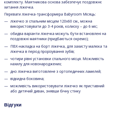
комплекту. Маятникова основа забезпечує поздовжнє
хитання ліжечка.
Переваги ліжечка-трансформера Babyroom Місяць:
ліжечко зі спальним місцем 120х60 см., можна
використовувати до 3-4 років, колиску – до 6 міс;
обидва варіанти ліжечка можуть бути встановлені на
поздовжні маятники (придбаються окремо);
ПВХ-накладка на борт ліжечка, для захисту малюка та
ліжечка в період прорізування зубів;
чотири рівні установки спального місця. Можливість
нахилу для новонароджених;
дно ліжечка виготовлене з ортопедичних ламелей;
відкидна боковина;
можливість використовувати ліжечко як приставний
або дитячий диван, знявши бічну стінку
Відгуки