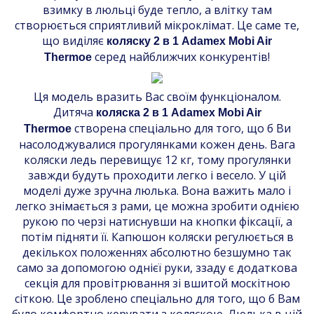
взимку в люльці буде тепло, а влітку там
створюється сприятливий мікроклімат. Це саме те,
що виділяє
коляску 2 в 1 Adamex Mobi Air
серед найближчих конкурентів!
Thermoe
Ця модель вразить Вас своїм функціоналом.
Дитяча
коляска 2 в 1 Adamex Mobi Air
створена спеціально для того, що б Ви
Thermoe
насолоджувалися прогулянками кожен день. Вага
коляски ледь перевищує 12 кг, тому прогулянки
завжди будуть проходити легко і весело. У цій
моделі дуже зручна люлька. Вона важить мало і
легко знімається з рами, це можна зробити однією
рукою по черзі натиснувши на кнопки фіксації, а
потім підняти її. Капюшон коляски регулюється в
декількох положеннях абсолютно безшумно так
само за допомогою однієї руки, ззаду є додаткова
секція для провітрювання зі вшитой москітною
сіткою. Це зроблено спеціально для того, що б Вам
було комфортно керувати з коляскою. Люлька в цій