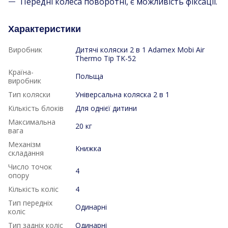
Передні колеса поворотні, є можливість фіксації.
Характеристики
Виробник
Дитячі коляски 2 в 1 Adamex Mobi Air
Thermo Tip TK-52
Країна-
Польща
виробник
Тип коляски
Універсальна коляска 2 в 1
Кількість блоків
Для однієї дитини
Максимальна
20 кг
вага
Механізм
Книжка
складання
Число точок
4
опору
Кількість коліс
4
Тип передніх
Одинарні
коліс
Тип задніх коліс
Одинарні