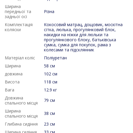
Ширина
передньої та
Різна
задньої осі
Комплектація
Кокосовий матрац, дощовик, москітна
коляски
сітка, люлька, прогулянковий блок,
накидки на ніжки для люльки та
прогулянкового блоку, батьківська
сумка, сумка для покупок, рама з
колесами та підсклянник
Матеріал коліс
Поліуретан
Ширина
58 см
довжина
102 см
Висота
118 см
Вага
12.9 кг
Довжина
79 см
спального місця
Ширина
38 см
спального місця
Глибина сидіння
23 см
Ширина сидіння
33 см