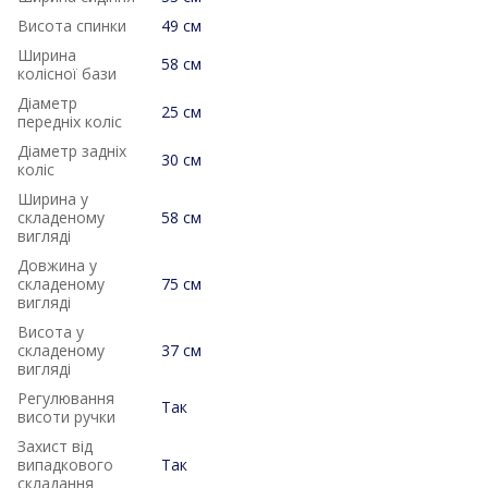
Висота спинки
49 см
Ширина
58 см
колісної бази
Діаметр
25 см
передніх коліс
Діаметр задніх
30 см
коліс
Ширина у
складеному
58 см
вигляді
Довжина у
складеному
75 см
вигляді
Висота у
складеному
37 см
вигляді
Регулювання
Так
висоти ручки
Захист від
випадкового
Так
складання