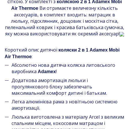
сіткою. У комплекті з
коляскою 2 в 1 Adamex Mobi
Ви отримаєте величезну кількість
Air Thermoe
аксесуарів, в комплект входить: матрацик в
люльку, підсклянник, дощовик і москітна сітка,
пеленальний коврик і красива батьківська сумочка,
яку можна використовувати як окремий аксесуар!
Короткий опис дитячої
коляски 2 в 1 Adamex Mobi
:
Air Thermoe
Абсолютно нова дитяча коляска литовського
виробника
!
Adamex
Додаткова амортизація люльки і
прогулянкового блоку забезпечать
максимальний комфорт дитині і батькам.
Легка алюмінієва рама з новітньою системою
амортизації.
Люлька виготовлена з матеріалу Arcel з великим
спальним місцем, кокосовим матрацом і