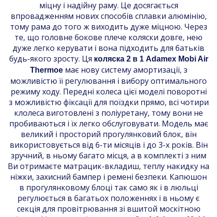
міцну і надійну раму. Це досягається
впровадженням нових способів сплавки алюмінію,
тому рама до того ж виходить дуже міцною. Через
те, що головне бокове плече коляски довге, нею
дуже легко керувати і вона підходить для батьків
будь-якого зросту. Ця
коляска 2 в 1 Adamex Mobi Air
має нову систему амортизації, з
Thermoe
можливістю її регулювання і вибору оптимального
режиму ходу. Передні колеса цієї моделі поворотні
з можливістю фіксації для поїздки прямо, всі чотири
клолеса виготовлені з поліуретану, тому вони не
пробиваються і їх легко обслуговувати. Модель має
великий і просторий прогулянковий блок, він
використовується від 6-ти місяців і до 3-х років. Він
зручний, в ньому багато місця, а в комплекті з ним
Ви отримаєте матрацик-вкладиш, теплу накидку на
ніжки, захисний бампер і ремені безпеки. Капюшон
в прогулянковому блоці так само як і в люльці
регулюється в багатьох положеннях і в ньому є
секція для провітрювання зі вшитой москітною