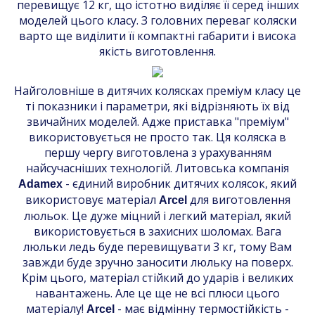
перевищує 12 кг, що істотно виділяє її серед інших
моделей цього класу. З головних переваг коляски
варто ще виділити її компактні габарити і висока
якість виготовлення.
Найголовніше в дитячих колясках преміум класу це
ті показники і параметри, які відрізняють їх від
звичайних моделей. Адже приставка "преміум"
використовується не просто так. Ця коляска в
першу чергу виготовлена ​​з урахуванням
найсучасніших технологій. Литовська компанія
- єдиний виробник дитячих колясок, який
Adamex
використовує матеріал
для виготовлення
Arcel
люльок. Це дуже міцний і легкий матеріал, який
використовується в захисних шоломах. Вага
люльки ледь буде перевищувати 3 кг, тому Вам
завжди буде зручно заносити люльку на поверх.
Крім цього, матеріал стійкий до ударів і великих
навантажень. Але це ще не всі плюси цього
матеріалу!
- має відмінну термостійкість -
Arcel