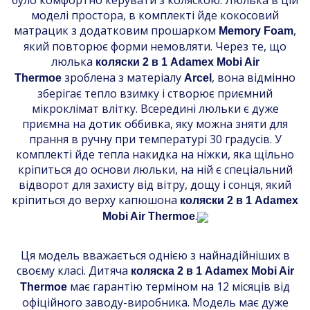
моделі простора, в комплекті йде кокосовий
матрацик з додатковим прошарком
,
Memory Foam
який повторює форми немовляти. Через те, що
люлька
коляски 2 в 1 Adamex Mobi Air
зроблена з матеріалу
, вона відмінно
Thermoe
Arcel
зберігає тепло взимку і створює приємний
мікроклімат влітку. Всередині люльки є дуже
приємна на дотик оббивка, яку можна зняти для
прання в ручну при температурі 30 градусів. У
комплекті йде тепла накидка на ніжки, яка щільно
кріпиться до основи люльки, на ній є спеціальний
відворот для захисту від вітру, дощу і сонця, який
кріпиться до верху капюшона
коляски 2 в 1 Adamex
.
Mobi Air Thermoe
Ця модель вважається однією з найнадійніших в
своєму класі. Дитяча
коляска 2 в 1 Adamex Mobi Air
має гарантію терміном на 12 місяців від
Thermoe
офіційного заводу-виробника. Модель має дуже