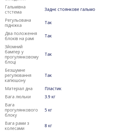
Гальмівна
Заднє стоянкове гальмо
стстема
Регульована
Так
підніжка
Два положення
Так
блоків на рамі
Зйомний
бампер у
Так
прогулянковому
блоці
Безшумне
регулювання
Так
капюшону
Матеріал дна
Пластик
Вага люльки
3.9 кг
Вага
прогулянкового
5 кг
блоку
Вага рами з
8 кг
колесами