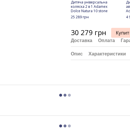
Дитяча універсальна
Ди
коляска 2 в 1 Adamex
ав
Dolce Natura 10 stone
Ad
25 289 грн
4 
30 279 грн
Купит
Доставка
Оплата
Гар
Опис
Характеристики