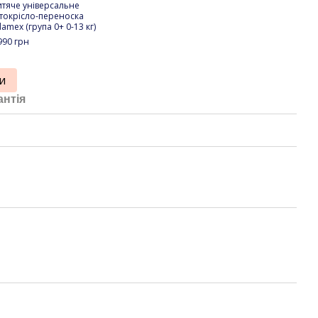
тяче універсальне
Дитя
токрісло-переноска
коля
amex (група 0+ 0-13 кг)
Dolc
990 грн
25 2
28
и
антія