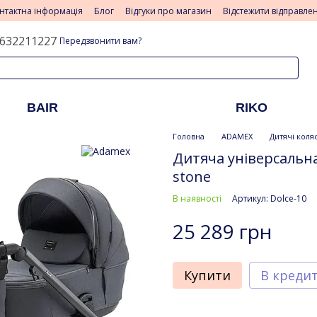
нтактна інформація
Блог
Відгуки про магазин
Відстежити відправле
632211227
Передзвонити вам?
BAIR
RIKO
Головна
ADAMEX
Дитячі коля
Дитяча універсальна
stone
В наявності
Артикул: Dolce-10
25 289 грн
Купити
В креди