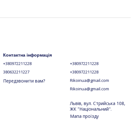
Контактна інформація
+380972211228
+380972211228
380632211227
+380972211228
Rikoinua@gmail.com
Передзвонити вам?
Rikoinua@gmail.com
Львів, вул. Стрийська 108,
ЖК "Національний".
Мапа проїзду