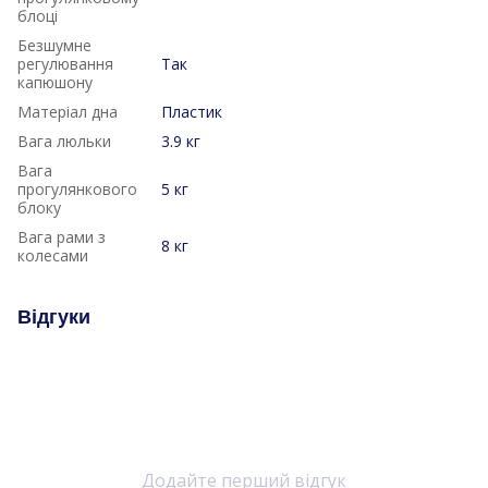
блоці
Безшумне
регулювання
Так
капюшону
Матеріал дна
Пластик
Вага люльки
3.9 кг
Вага
прогулянкового
5 кг
блоку
Вага рами з
8 кг
колесами
Відгуки
Додайте перший відгук