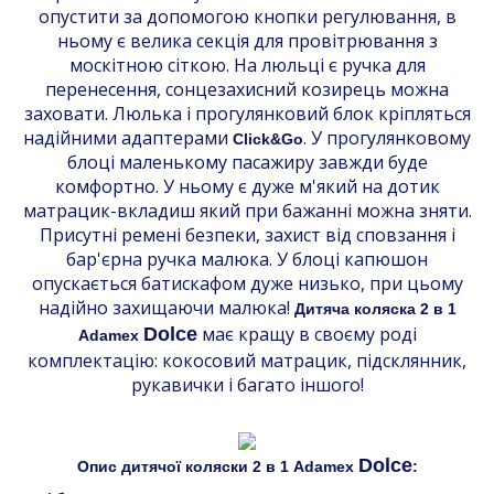
опустити за допомогою кнопки регулювання, в
ньому є велика секція для провітрювання з
москітною сіткою. На люльці є ручка для
перенесення, сонцезахисний козирець можна
заховати. Люлька і прогулянковий блок кріпляться
надійними адаптерами
. У прогулянковому
Click&Go
блоці маленькому пасажиру завжди буде
комфортно. У ньому є дуже м'який на дотик
матрацик-вкладиш який при бажанні можна зняти.
Присутні ремені безпеки, захист від сповзання і
бар'єрна ручка малюка. У блоці капюшон
опускається батискафом дуже низько, при цьому
надійно захищаючи малюка!
Дитяча коляска 2 в 1
має кращу в своєму роді
Dolce
Adamex
комплектацію: кокосовий матрацик, підсклянник,
рукавички і багато іншого!
Dolce
Опис дитячої коляски 2 в 1 Adamex
: