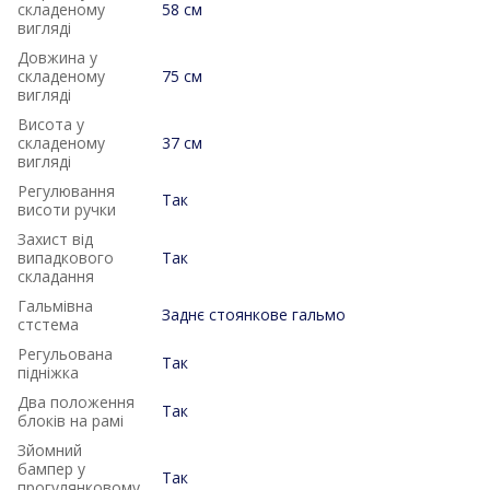
складеному
58 см
вигляді
Довжина у
складеному
75 см
вигляді
Висота у
складеному
37 см
вигляді
Регулювання
Так
висоти ручки
Захист від
випадкового
Так
складання
Гальмівна
Заднє стоянкове гальмо
стстема
Регульована
Так
підніжка
Два положення
Так
блоків на рамі
Зйомний
бампер у
Так
прогулянковому