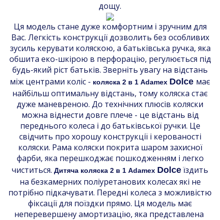
дощу.
Ця модель стане дуже комфортним і зручним для
Вас. Легкість конструкції дозволить без особливих
зусиль керувати коляскою, а батьківська ручка, яка
обшита еко-шкірою в перфорацію, регулюється під
будь-який ріст батьків. Зверніть увагу на відстань
між центрами коліс -
має
Dolce
коляска 2 в 1 Adamex
найбільш оптимальну відстань, тому коляска стає
дуже маневреною. До технічних плюсів коляски
можна віднести довге плече - це відстань від
переднього колеса і до батьківської ручки. Це
свідчить про хорошу конструкції і керованості
коляски. Рама коляски покрита шаром захисної
фарби, яка перешкоджає пошкодженням і легко
чиститься.
їздить
Dolce
Дитяча коляска 2 в 1 Adamex
на безкамерних поліуретанових колесах які не
потрібно підкачувати. Передні колеса з можливістю
фіксації для поїздки прямо. Ця модель має
неперевершену амортизацію, яка представлена ​​