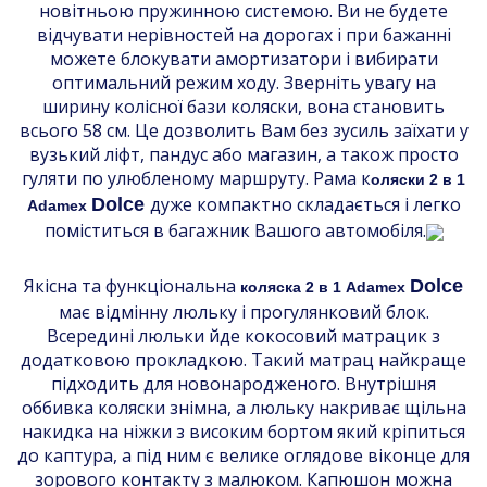
новітньою пружинною системою. Ви не будете
відчувати нерівностей на дорогах і при бажанні
можете блокувати амортизатори і вибирати
оптимальний режим ходу. Зверніть увагу на
ширину колісної бази коляски, вона становить
всього 58 см. Це дозволить Вам без зусиль заїхати у
вузький ліфт, пандус або магазин, а також просто
гуляти по улюбленому маршруту. Рама к
оляски 2 в 1
дуже компактно складається і легко
Dolce
Adamex
поміститься в багажник Вашого автомобіля.
Якісна та функціональна
Dolce
коляска 2 в 1 Adamex
має відмінну люльку і прогулянковий блок.
Всередині люльки йде кокосовий матрацик з
додатковою прокладкою. Такий матрац найкраще
підходить для новонародженого. Внутрішня
оббивка коляски знімна, а люльку накриває щільна
накидка на ніжки з високим бортом який кріпиться
до каптура, а під ним є велике оглядове віконце для
зорового контакту з малюком. Капюшон можна