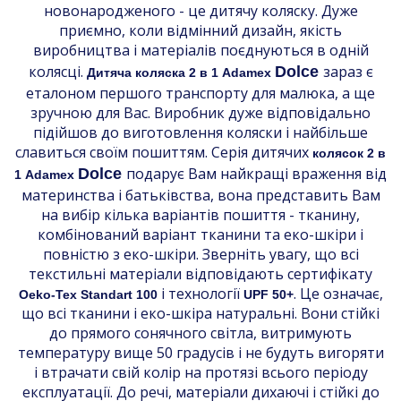
новонародженого - це дитячу коляску. Дуже
приємно, коли відмінний дизайн, якість
виробництва і матеріалів поєднуються в одній
колясці.
зараз є
Dolce
Дитяча коляска 2 в 1 Adamex
еталоном першого транспорту для малюка, а ще
зручною для Вас. Виробник дуже відповідально
підійшов до виготовлення коляски і найбільше
славиться своїм пошиттям. Серія дитячих
колясок 2 в
подарує Вам найкращі враження від
Dolce
1 Adamex
материнства і батьківства, вона представить Вам
на вибір кілька варіантів пошиття - тканину,
комбінований варіант тканини та еко-шкіри і
повністю з еко-шкіри. Зверніть увагу, що всі
текстильні матеріали відповідають сертифікату
і технології
. Це означає,
Oeko-Tex Standart 100
UPF 50+
що всі тканини і еко-шкіра натуральні. Вони стійкі
до прямого сонячного світла, витримують
температуру вище 50 градусів і не будуть вигоряти
і втрачати свій колір на протязі всього періоду
експлуатації. До речі, матеріали дихаючі і стійкі до