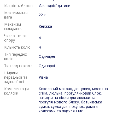
Кількість блоків
Для однієї дитини
Максимальна
22 кг
вага
Механізм
Книжка
складання
Число точок
4
опору
Кількість коліс
4
Тип передніх
Одинарні
коліс
Тип задніх коліс
Одинарні
Ширина
передньої та
Різна
задньої осі
Комплектація
Кокосовий матрац, дощовик, москітна
коляски
сітка, люлька, прогулянковий блок,
накидки на ніжки для люльки та
прогулянкового блоку, батьківська
сумка, сумка для покупок, рама з
колесами та підсклянник