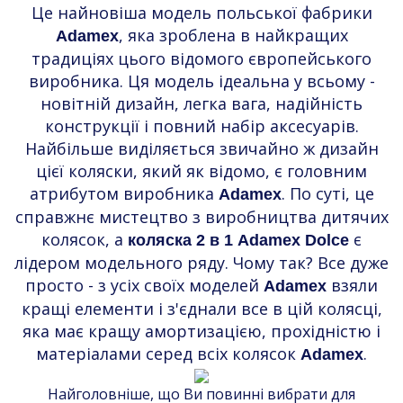
Це найновіша модель польської фабрики
, яка зроблена в найкращих
Adamex
традиціях цього відомого європейського
виробника. Ця модель ідеальна у всьому -
новітній дизайн, легка вага, надійність
конструкції і повний набір аксесуарів.
Найбільше виділяється звичайно ж дизайн
цієї коляски, який як відомо, є головним
атрибутом виробника
. По суті, це
Adamex
справжнє мистецтво з виробництва дитячих
колясок, а
є
коляска 2 в 1 Adamex Dolce
лідером модельного ряду. Чому так? Все дуже
просто - з усіх своїх моделей
взяли
Adamex
кращі елементи і з'єднали все в цій колясці,
яка має кращу амортизацією, прохідністю і
матеріалами серед всіх колясок
.
Adamex
Найголовніше, що Ви повинні вибрати для