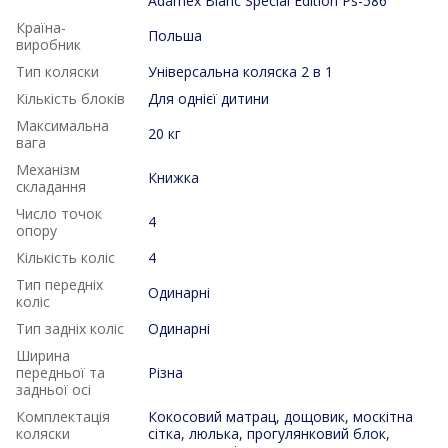
Adamex Blanc Special Edition Ps-586
Країна-
Польша
виробник
Тип коляски
Універсальна коляска 2 в 1
Кількість блоків
Для однієї дитини
Максимальна
20 кг
вага
Механізм
Книжка
складання
Число точок
4
опору
Кількість коліс
4
Тип передніх
Одинарні
коліс
Тип задніх коліс
Одинарні
Ширина
передньої та
Різна
задньої осі
Комплектація
Кокосовий матрац, дощовик, москітна
коляски
сітка, люлька, прогулянковий блок,