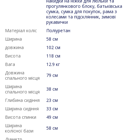
накидки на ніжки для люльки та
прогулянкового блоку, батьківська
сумка, сумка для покупок, рама з
колесами та підсклянник, зимові
рукавички
Матеріал коліс
Поліуретан
Ширина
58 см
довжина
102 см
Висота
118 см
Вага
12.9 кг
Довжина
79 см
спального місця
Ширина
38 см
спального місця
Глибина сидіння
23 см
Ширина сидіння
33 см
Висота спинки
49 см
Ширина
58 см
колісної бази
Діаметр