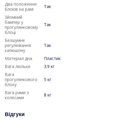
Два положення
Так
блоків на рамі
Зйомний
бампер у
Так
прогулянковому
блоці
Безшумне
регулювання
Так
капюшону
Матеріал дна
Пластик
Вага люльки
3.9 кг
Вага
прогулянкового
5 кг
блоку
Вага рами з
8 кг
колесами
Відгуки