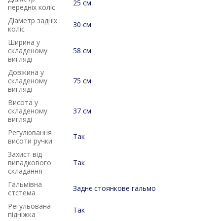
25 см
передніх коліс
Діаметр задніх
30 см
коліс
Ширина у
складеному
58 см
вигляді
Довжина у
складеному
75 см
вигляді
Висота у
складеному
37 см
вигляді
Регулювання
Так
висоти ручки
Захист від
випадкового
Так
складання
Гальмівна
Заднє стоянкове гальмо
стстема
Регульована
Так
підніжка