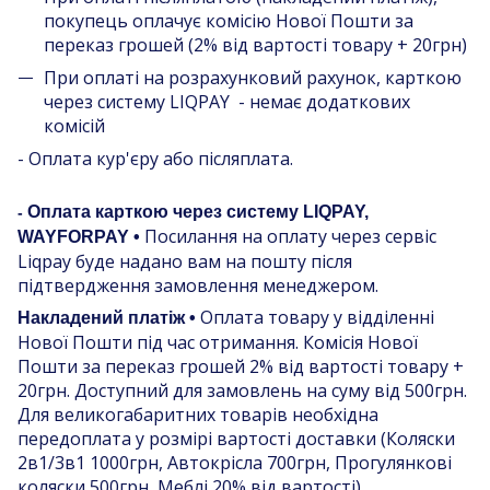
покупець оплачує комісію Нової Пошти за
переказ грошей (2% від вартості товару + 20грн)
При оплаті на розрахунковий рахунок, карткою
через систему LIQPAY - немає додаткових
комісій
- Оплата кур'єру або післяплата.
Оплата карткою через систему LIQPAY,
-
Посилання на оплату через сервіс
WAYFORPAY •
Liqpay буде надано вам на пошту після
підтвердження замовлення менеджером.
Оплата товару у відділенні
Накладений платіж •
Нової Пошти під час отримання. Комісія Нової
Пошти за переказ грошей 2% від вартості товару +
20грн. Доступний для замовлень на суму від 500грн.
Для великогабаритних товарів необхідна
передоплата у розмірі вартості доставки (Коляски
2в1/3в1 1000грн, Автокрісла 700грн, Прогулянкові
коляски 500грн, Меблі 20% від вартості)