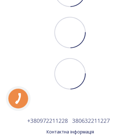
+380972211228
380632211227
Контактна інформація