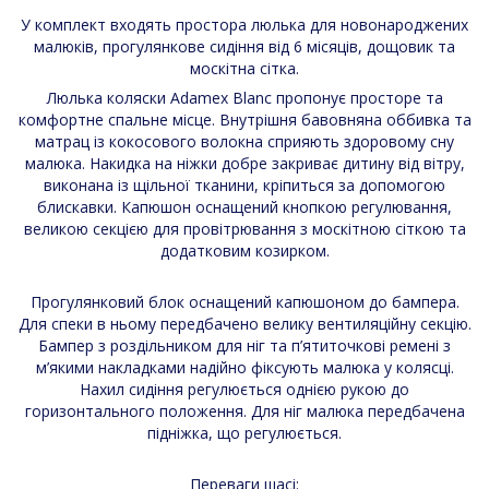
У комплект входять простора люлька для новонароджених
малюків, прогулянкове сидіння від 6 місяців, дощовик та
москітна сітка.
Люлька коляски Adamex Blanc пропонує просторе та
комфортне спальне місце. Внутрішня бавовняна оббивка та
матрац із кокосового волокна сприяють здоровому сну
малюка. Накидка на ніжки добре закриває дитину від вітру,
виконана із щільної тканини, кріпиться за допомогою
блискавки. Капюшон оснащений кнопкою регулювання,
великою секцією для провітрювання з москітною сіткою та
додатковим козирком.
Прогулянковий блок оснащений капюшоном до бампера.
Для спеки в ньому передбачено велику вентиляційну секцію.
Бампер з роздільником для ніг та п’ятиточкові ремені з
м’якими накладками надійно фіксують малюка у колясці.
Нахил сидіння регулюється однією рукою до
горизонтального положення. Для ніг малюка передбачена
підніжка, що регулюється.
Переваги шасі: