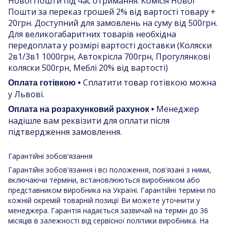
Нової Пошти під час отримання. Комісія Нової
Пошти за переказ грошей 2% від вартості товару +
20грн. Доступний для замовлень на суму від 500грн.
Для великогабаритних товарів необхідна
передоплата у розмірі вартості доставки (Коляски
2в1/3в1 1000грн, Автокрісла 700грн, Прогулянкові
коляски 500грн, Меблі 20% від вартості)
Сплатити товар готівкою можна
Оплата готівкою •
у Львові.
Менеджер
Оплата на розрахунковий рахунок •
надішле вам реквізити для оплати після
підтвердження замовлення.
Гарантійні зобов'язання
Гарантійні зобов'язання і всі положення, пов'язані з ними,
включаючи терміни, встановлюються виробником або
представником виробника на Україні. Гарантійні терміни по
кожній окремій товарній позиції Ви можете уточнити у
менеджера. Гарантія надається зазвичай на термін до 36
місяців в залежності від сервісної політики виробника. На