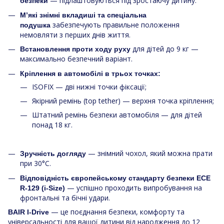
— підлаштовуються під зростаючу дитину.
безпеки
М’які знімні вкладиші та спеціальна
забезпечують правильне положення
подушка
немовляти з перших днів життя.
для дітей до 9 кг —
Встановлення проти ходу руху
максимально безпечний варіант.
Кріплення в автомобілі в трьох точках:
ISOFIX — дві нижні точки фіксації;
Якірний ремінь (top tether) — верхня точка кріплення;
Штатний ремінь безпеки автомобіля — для дітей
понад 18 кг.
— знімний чохол, який можна прати
Зручність догляду
при 30°C.
Відповідність європейському стандарту безпеки ECE
— успішно проходить випробування на
R-129 (i-Size)
фронтальні та бічні удари.
— це поєднання безпеки, комфорту та
BAIR I-Drive
універсальності для вашої дитини від народження до 12