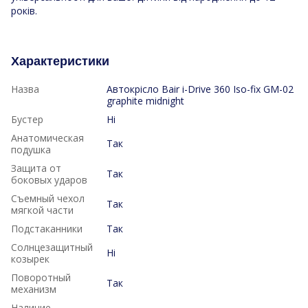
років.
Характеристики
Назва
Aвтокрісло Bair i-Drive 360 Iso-fix GM-02
graphite midnight
Бустер
Ні
Анатомическая
Так
подушка
Защита от
Так
боковых ударов
Съемный чехол
Так
мягкой части
Подстаканники
Так
Солнцезащитный
Ні
козырек
Поворотный
Так
механизм
Наличие