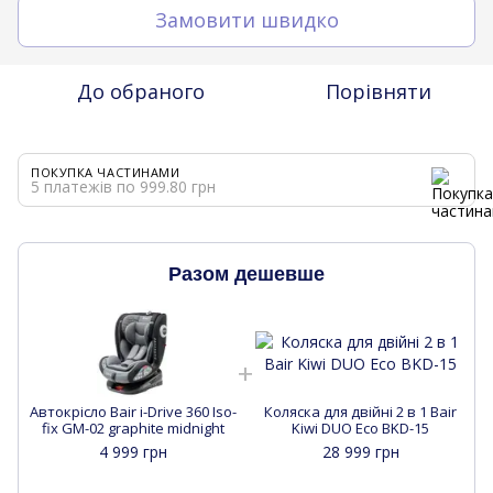
Замовити швидко
До обраного
Порівняти
ПОКУПКА ЧАСТИНАМИ
5 платежів по 999.80 грн
Разом дешевше
Aвтокрісло Bair i-Drive 360 Iso-
Коляска для двійні 2 в 1 Bair
A
fix GM-02 graphite midnight
Kiwi DUO Eco BKD-15
4 999 грн
28 999 грн