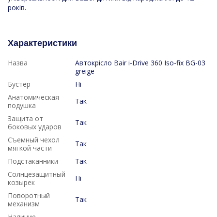
років.
Характеристики
Назва
Aвтокрісло Bair i-Drive 360 Iso-fix BG-03
greige
Бустер
Ні
Анатомическая
Так
подушка
Защита от
Так
боковых ударов
Съемный чехол
Так
мягкой части
Подстаканники
Так
Солнцезащитный
Ні
козырек
Поворотный
Так
механизм
Наличие