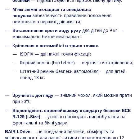
— підлаштовуються під зростаючу дитину.
безпеки
М’які знімні вкладиші та спеціальна
забезпечують правильне положення
подушка
немовляти з перших днів життя.
для дітей до 9 кг —
Встановлення проти ходу руху
максимально безпечний варіант.
Кріплення в автомобілі в трьох точках:
ISOFIX — дві нижні точки фіксації;
Якірний ремінь (top tether) — верхня точка кріплення;
Штатний ремінь безпеки автомобіля — для дітей
понад 18 кг.
— знімний чохол, який можна прати
Зручність догляду
при 30°C.
Відповідність європейському стандарту безпеки ECE
— успішно проходить випробування на
R-129 (i-Size)
фронтальні та бічні удари.
— це поєднання безпеки, комфорту та
BAIR I-Drive
універсальності для вашої дитини від народження до 12