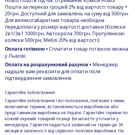
Нової Пошти під час отримання. Комісія Нової
Пошти за переказ грошей 2% від вартості товару +
20грн. Доступний для замовлень на суму від 500грн.
Для великогабаритних товарів необхідна
передоплата у розмірі вартості доставки (Коляски
2в1/3в1 1000грн, Автокрісла 700грн, Прогулянкові
коляски 500грн, Меблі 20% від вартості)
Сплатити товар готівкою можна
Оплата готівкою •
у Львові.
Менеджер
Оплата на розрахунковий рахунок •
надішле вам реквізити для оплати після
підтвердження замовлення.
Гарантійні зобов'язання
Гарантійні зобов'язання і всі положення, пов'язані з ними,
включаючи терміни, встановлюються виробником або
представником виробника на Україні. Гарантійні терміни по
кожній окремій товарній позиції Ви можете уточнити у
менеджера. Гарантія надається зазвичай на термін до 36
місяців в залежності від сервісної політики виробника. На