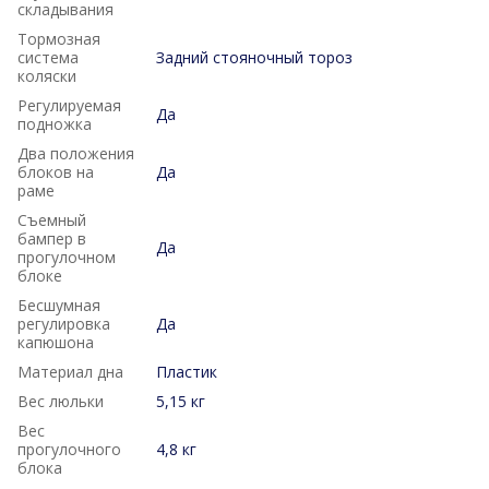
складывания
Тормозная
система
Задний стояночный тороз
коляски
Регулируемая
Да
подножка
Два положения
блоков на
Да
раме
Съемный
бампер в
Да
прогулочном
блоке
Бесшумная
регулировка
Да
капюшона
Материал дна
Пластик
Вес люльки
5,15 кг
Вес
прогулочного
4,8 кг
блока