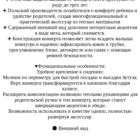
роду до трех лет.
➕ Польский производитель позаботился о комфорте ребенка и
удобстве родителей, создав многофункциональный и
практический аксессуар из теплых материалов
➕ Сдержанный внешний вид дополнен интересным акцентом
в виде меха, который снимается.
➕ Конструкция конверта позволяет легко всадить малыша
вовнутрь и надежно зафиксировать кокон в трубке,
прогулянковому блоке, автокресле или санях с помощью
ремней безопасности.
♥️Функциональные особенности:
Удобное крепление к сидению;
Молнии по периметру для быстрой посадки и высадки бутуза;
Верх конверта трансформируется в капюшон благодаря
кулисе;
Расширить комплектацию возможно теплыми рукавицами для
родительской ручки в тон конверту, которые станут
завершающим акцентом в обиде;
Возможность использовать в качестве одеяло, полностью
развернув аксессуар.
⚫️ Внешний вид