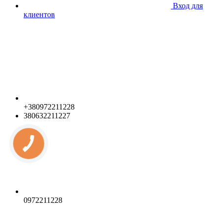
Вход для
клиентов
+380972211228
380632211227
0972211228