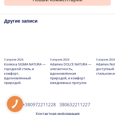
Другие записи
3 апреля 2026
3 апреля 2026
3 апреля 202
Коляска SIGMA NATURA —
Adamex DOLCE NATURA —
Adamex Nol
городской стиль и
элегантность,
доступный
комфорт,
вдохновлённая
стильном 
вдохновлённый
природой, и комфорт
природой.
ежедневных прогулок
+380972211228
380632211227
Контактная информация