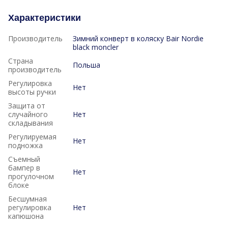
Характеристики
Производитель
Зимний конверт в коляску Bair Nordie
black moncler
Страна
Польша
производитель
Регулировка
Нет
высоты ручки
Защита от
случайного
Нет
складывания
Регулируемая
Нет
подножка
Съемный
бампер в
Нет
прогулочном
блоке
Бесшумная
регулировка
Нет
капюшона