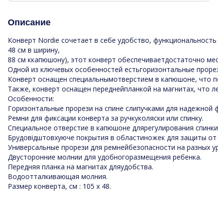
Описание
Конверт Nordie сочетает в себе удобство, функциональность
48 см в ширину,
88 см ккапюшону), этот конверт обеспечиваетдостаточно ме
Одной из ключевых особенностей естьгоризонтальные прорез
Конверт оснащен специальнымотверстием в капюшоне, что по
Также, конверт оснащен переднейпланкой на магнитах, что 
Особенности:
Горизонтальные прорези на спине слипучками для надежной 
Ремни для фиксации конверта за ручкуколяски или спинку.
Специальное отверстие в капюшоне длярегулирования спинки
Брудовідштовхуюче покрытия в областиножек для защиты от 
Универсальные прорези для ремнейбезопасности на разных ур
Двусторонние молнии для удобногоразмещения ребенка.
Передняя планка на магнитах дляудобства.
Водоотталкивающая молния.
Размер конверта, см : 105 x 48.