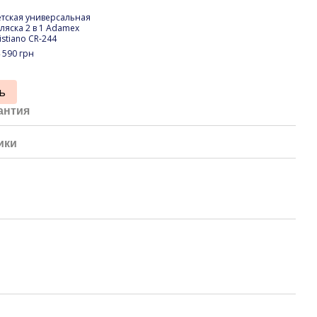
тская универсальная
Зимн
ляска 2 в 1 Adamex
Bair 
istiano CR-244
3 09
 590 грн
25
ь
антия
ики