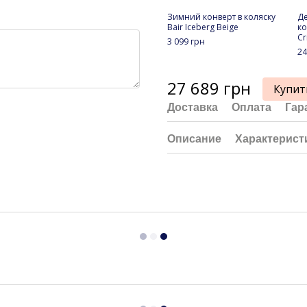
Зимний конверт в коляску
Де
Bair Iceberg Beige
ко
Cr
3 099 грн
24
27 689 грн
Купит
Доставка
Оплата
Гар
Описание
Характерист