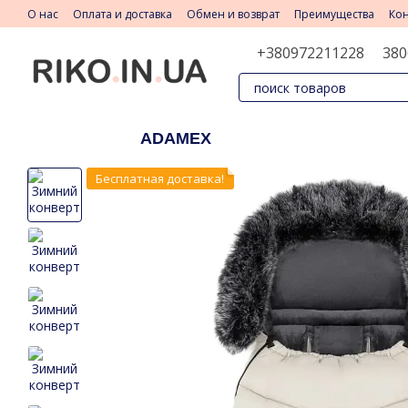
Перейти к основному контенту
О нас
Оплата и доставка
Обмен и возврат
Преимущества
Ко
+380972211228
380
ADAMEX
Бесплатная доставка!