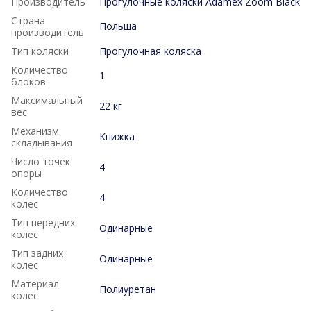
Производитель
Прогулочные коляски Adamex Zoom Black
Страна
Польша
производитель
Тип коляски
Прогулочная коляска
Количество
1
блоков
Максимальный
22 кг
вес
Механизм
Книжка
складывания
Число точек
4
опоры
Количество
4
колес
Тип передних
Одинарные
колес
Тип задних
Одинарные
колес
Материал
Полиуретан
колес