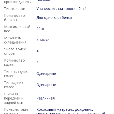
производитель
Тип коляски
Универсальная коляска 2 в 1
Количество
Для одного ребенка
блоков
Максимальный
20 кг
вес
Механизм
Книжка
складывания
Число точек
4
опоры
Количество
4
колес
Тип передних
Одинарные
колес
Тип задних
Одинарные
колес
Ширина
передней и
Различная
задней оси
Комплектация
Кокосовый матрасик, дождевик,
коляски
москитная сетка, люлька, прогулочный