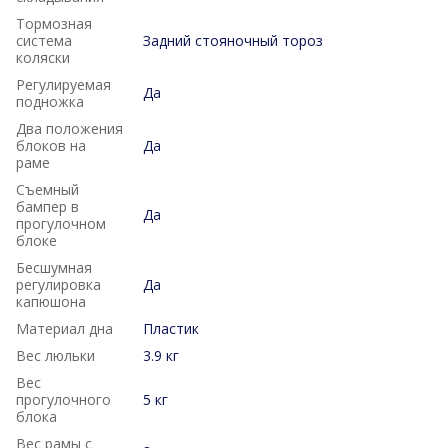
Тормозная
система
Задний стояночный тороз
коляски
Регулируемая
Да
подножка
Два положения
блоков на
Да
раме
Съемный
бампер в
Да
прогулочном
блоке
Бесшумная
регулировка
Да
капюшона
Материал дна
Пластик
Вес люльки
3.9 кг
Вес
прогулочного
5 кг
блока
Вес рамы с