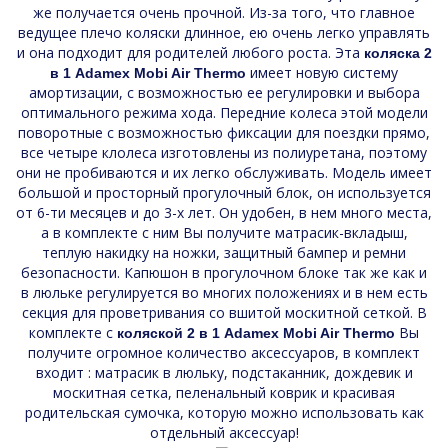
же получается очень прочной. Из-за того, что главное
ведущее плечо коляски длинное, ею очень легко управлять
и она подходит для родителей любого роста. Эта
коляска 2
имеет новую систему
в 1 Adamex Mobi Air Thermo
амортизации, с возможностью ее регулировки и выбора
оптимального режима хода. Передние колеса этой модели
поворотные с возможностью фиксации для поездки прямо,
все четыре клолеса изготовлены из полиуретана, поэтому
они не пробиваются и их легко обслуживать. Модель имеет
большой и просторный прогулочный блок, он используется
от 6-ти месяцев и до 3-х лет. Он удобен, в нем много места,
а в комплекте с ним Вы получите матрасик-вкладыш,
теплую накидку на ножки, защитный бампер и ремни
безопасности. Капюшон в прогулочном блоке так же как и
в люльке регулируется во многих положениях и в нем есть
секция для проветривания со вшитой москитной сеткой. В
комплекте с
Вы
коляской 2 в 1 Adamex Mobi Air Thermo
получите огромное количество аксессуаров, в комплект
входит : матрасик в люльку, подстаканник, дождевик и
москитная сетка, пеленальный коврик и красивая
родительская сумочка, которую можно использовать как
отдельный аксессуар!