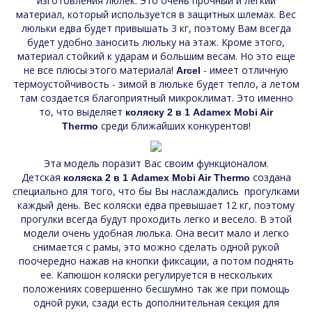
изготовления люлек. Это очень прочный и легкий
материал, который используется в защитных шлемах. Вес
люльки едва будет привышать 3 кг, поэтому Вам всегда
будет удобно заносить люльку на этаж. Кроме этого,
материал стойкий к ударам и большим весам. Но это еще
не все плюсы этого материала!
- имеет отличную
Arcel
термоустойчивость - зимой в люльке будет тепло, а летом
там создается благоприятный микроклимат. Это именно
то, что выделяет
коляску 2 в 1 Adamex Mobi Air
среди ближайших конкурентов!
Thermo
Эта модель поразит Вас своим функционалом.
Детская
создана
коляска 2 в 1 Adamex Mobi Air Thermo
специально для того, что бы Вы наслаждались прогулками
каждый день. Вес коляски едва превышает 12 кг, поэтому
прогулки всегда будут проходить легко и весело. В этой
модели очень удобная люлька. Она весит мало и легко
снимается с рамы, это можно сделать одной рукой
поочередно нажав на кнопки фиксации, а потом поднять
ее. Капюшон коляски регулируется в нескольких
положениях совершенно бесшумно так же при помощь
одной руки, сзади есть дополнительная секция для