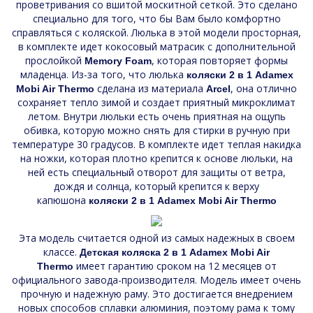
проветривания со вшитой москитной сеткой. Это сделано
специально для того, что бы Вам было комфортно
справляться с коляской. Люлька в этой модели просторная,
в комплекте идет кокосовый матрасик с дополнительной
прослойкой
, которая повторяет формы
Memory Foam
младенца. Из-за того, что люлька
коляски 2 в 1 Adamex
сделана из материала
, она отлично
Mobi Air Thermo
Arcel
сохраняет тепло зимой и создает приятный микроклимат
летом. Внутри люльки есть очень приятная на ощупь
обивка, которую можно снять для стирки в ручную при
температуре 30 градусов. В комплекте идет теплая накидка
на ножки, которая плотно крепится к основе люльки, на
ней есть специальный отворот для защиты от ветра,
дождя и солнца, который крепится к верху
капюшона
коляски 2 в 1 Adamex Mobi Air Thermo
Эта модель считается одной из самых надежных в своем
классе.
Детская коляска 2 в 1 Adamex Mobi Air
имеет гарантию сроком на 12 месяцев от
Thermo
официального завода-производителя. Модель имеет очень
прочную и надежную раму. Это достигается внедрением
новых способов сплавки алюминия, поэтому рама к тому