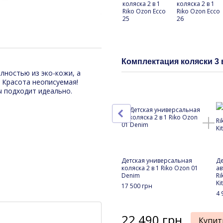
Комплектация коляски 3 
лностью из эко-кожи, а
 Красота неописуемая!
ы подходит идеально.
Детская универсальная
Де
коляска 2 в 1 Riko Ozon 01
ав
Denim
Ri
Kit
17 500 грн
4 
22 490 грн
Купит