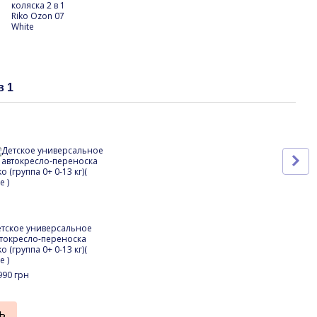
в 1
Вме
тское универсальное
Детс
токресло-переноска
коляс
ko (группа 0+ 0-13 кг)(
Deni
e )
17 5
990 грн
18
ь