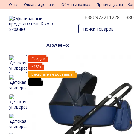
Перейти к основному контенту
О нас
Оплата и доставка
Обмен и возврат
Преимущества
Ко
+380972211228
380
ADAMEX
Скидка
−18%
Бесплатная доставка!
5