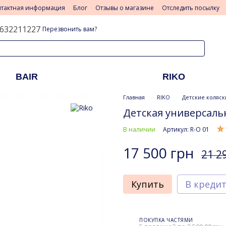
нтактная информация
Блог
Отзывы о магазине
Отследить посылку
632211227
Перезвонить вам?
BAIR
RIKO
Главная
RIKO
Детские коляски
Детская универсальн
В наличии
Артикул: R-O 01
17 500 грн
21 2
Купить
В креди
ПОКУПКА ЧАСТЯМИ