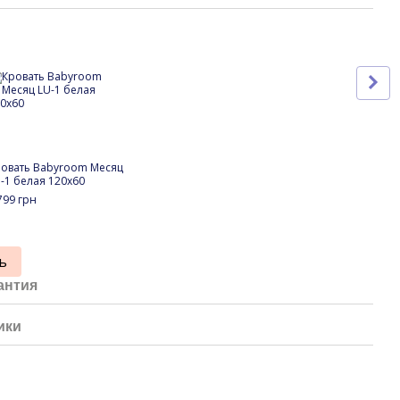
овать Babyroom Месяц
Детс
-1 белая 120x60
коля
Luci
799 грн
23 9
29
ь
антия
ики