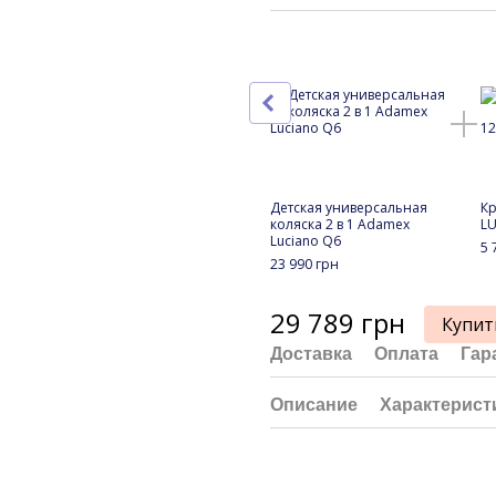
Детская универсальная
Кр
коляска 2 в 1 Adamex
LU
Luciano Q6
5 
23 990 грн
29 789 грн
Купит
Доставка
Оплата
Гар
Описание
Характерист