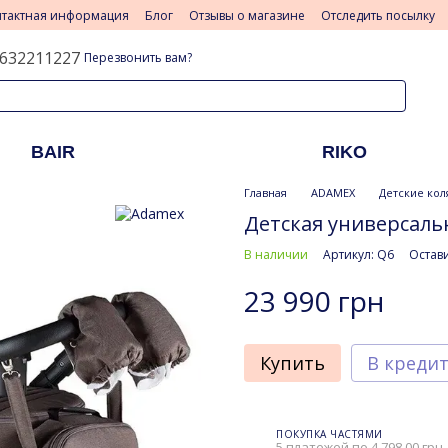
нтактная информация
Блог
Отзывы о магазине
Отследить посылку
632211227
Перезвонить вам?
BAIR
RIKO
Главная
ADAMEX
Детские кол
Детская универсальн
В наличии
Артикул: Q6
Остави
23 990 грн
Купить
В креди
ПОКУПКА ЧАСТЯМИ
5 платежей по 4 798.00 грн