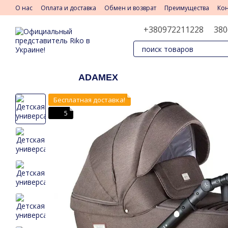
Перейти к основному контенту
О нас
Оплата и доставка
Обмен и возврат
Преимущества
Ко
+380972211228
380
ADAMEX
Бесплатная доставка!
5