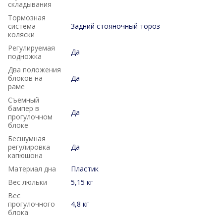
складывания
Тормозная
система
Задний стояночный тороз
коляски
Регулируемая
Да
подножка
Два положения
блоков на
Да
раме
Съемный
бампер в
Да
прогулочном
блоке
Бесшумная
регулировка
Да
капюшона
Материал дна
Пластик
Вес люльки
5,15 кг
Вес
прогулочного
4,8 кг
блока