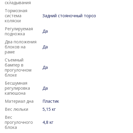
складывания
Тормозная
система
Задний стояночный тороз
коляски
Регулируемая
Да
подножка
Два положения
блоков на
Да
раме
Съемный
бампер в
Да
прогулочном
блоке
Бесшумная
регулировка
Да
капюшона
Материал дна
Пластик
Вес люльки
5,15 кг
Вес
прогулочного
4,8 кг
блока