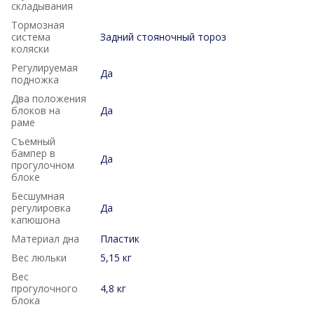
складывания
Тормозная
система
Задний стояночный тороз
коляски
Регулируемая
Да
подножка
Два положения
блоков на
Да
раме
Съемный
бампер в
Да
прогулочном
блоке
Бесшумная
регулировка
Да
капюшона
Материал дна
Пластик
Вес люльки
5,15 кг
Вес
прогулочного
4,8 кг
блока