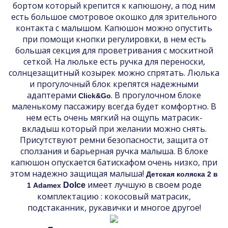
бортом который крепится к капюшону, а под ним
есть большое смотровое окошко для зрительного
контакта с малышом. Капюшон можно опустить
при помощи кнопки регулировки, в нем есть
большая секция для проветривания с москитной
сеткой. На люльке есть ручка для переноски,
солнцезащитный козырек можно спрятать. Люлька
и прогулочный блок крепятся надежными
адаптерами
. В прогулочном блоке
Click&Go
маленькому пассажиру всегда будет комфортно. В
нем есть очень мягкий на ощупь матрасик-
вкладыш который при желании можно снять.
Присутствуют ремни безопасности, защита от
сползания и барьерная ручка малыша. В блоке
капюшон опускается батискафом очень низко, при
этом надежно защищая малыша!
Детская коляска 2 в
имеет лучшую в своем роде
Dolce
1 Adamex
комплектацию : кокосовый матрасик,
подстаканник, рукавички и многое другое!