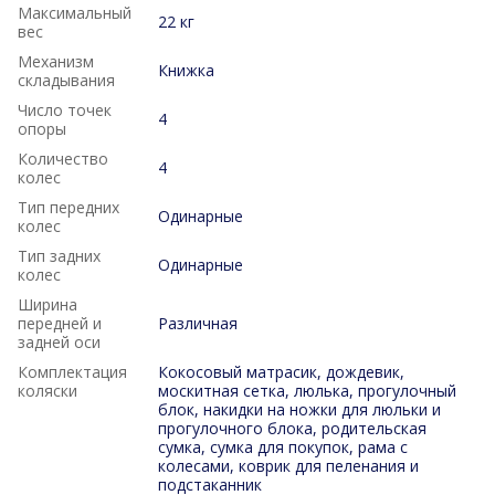
Максимальный
22 кг
вес
Механизм
Книжка
складывания
Число точек
4
опоры
Количество
4
колес
Тип передних
Одинарные
колес
Тип задних
Одинарные
колес
Ширина
передней и
Различная
задней оси
Комплектация
Кокосовый матрасик, дождевик,
коляски
москитная сетка, люлька, прогулочный
блок, накидки на ножки для люльки и
прогулочного блока, родительская
сумка, сумка для покупок, рама с
колесами, коврик для пеленания и
подстаканник