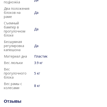
подножка
Два положения
блоков на
Да
раме
Съемный
бампер в
Да
прогулочном
блоке
Бесшумная
регулировка
Да
капюшона
Материал дна
Пластик
Вес люльки
3.9 кг
Вес
прогулочного
5 кг
блока
Вес рамы с
8 кг
колесами
Отзывы